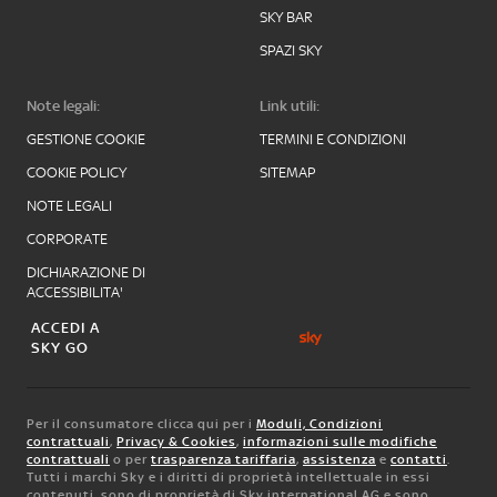
SKY BAR
SPAZI SKY
Note legali:
Link utili:
GESTIONE COOKIE
TERMINI E CONDIZIONI
COOKIE POLICY
SITEMAP
NOTE LEGALI
CORPORATE
DICHIARAZIONE DI
ACCESSIBILITA'
ACCEDI A
SKY GO
Per il consumatore clicca qui per i
Moduli, Condizioni
contrattuali
,
Privacy & Cookies
,
informazioni sulle modifiche
contrattuali
o per
trasparenza tariffaria
,
assistenza
e
contatti
.
Tutti i marchi Sky e i diritti di proprietà intellettuale in essi
contenuti, sono di proprietà di Sky international AG e sono