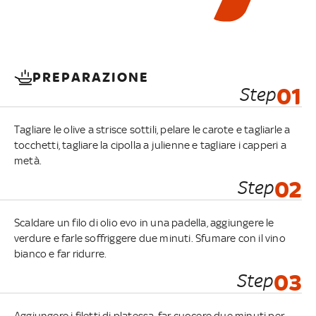
PREPARAZIONE
Step
01
Tagliare le olive a strisce sottili, pelare le carote e tagliarle a
tocchetti, tagliare la cipolla a julienne e tagliare i capperi a
metà.
Step
02
Scaldare un filo di olio evo in una padella, aggiungere le
verdure e farle soffriggere due minuti. Sfumare con il vino
bianco e far ridurre.
Step
03
Aggiungere i filetti di platessa, far cuocere due minuti per