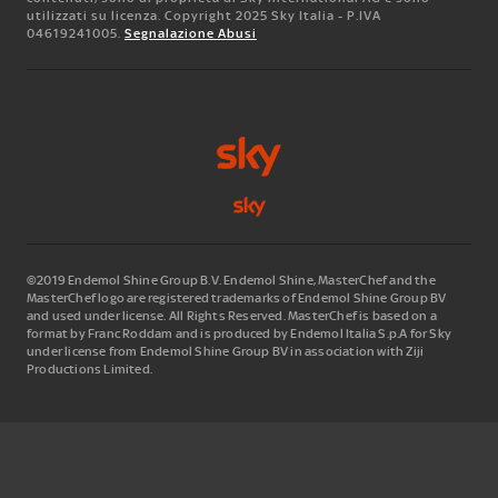
utilizzati su licenza. Copyright 2025 Sky Italia - P.IVA
04619241005.
Segnalazione Abusi
©2019 Endemol Shine Group B.V. Endemol Shine, MasterChef and the
MasterChef logo are registered trademarks of Endemol Shine Group BV
and used under license. All Rights Reserved. MasterChef is based on a
format by Franc Roddam and is produced by Endemol Italia S.p.A for Sky
under license from Endemol Shine Group BV in association with Ziji
Productions Limited.