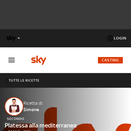
LOGIN
X
FACTOR
CASTING
MASTERCHEF
TUTTE LE RICETTE
PECHINO
EXPRESS
Ricetta di:
Simone
Cos’altro vedere:
PROGRAMMI SKY
SECONDO
Un mondo di offerte:
Platessa alla mediterranea
SKY.IT
NOW