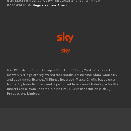
utilizzati su licenza. Copyright 2025 Sky Italia - P.IVA
04619241005.
Segnalazione Abusi
©2019 Endemol Shine Group B.V. Endemol Shine, MasterChef and the
MasterChef logo are registered trademarks of Endemol Shine Group BV
and used under license. All Rights Reserved. MasterChef is based on a
format by Franc Roddam and is produced by Endemol Italia S.p.A for Sky
under license from Endemol Shine Group BV in association with Ziji
Productions Limited.