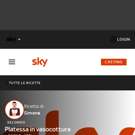
LOGIN
X
FACTOR
CASTING
MASTERCHEF
TUTTE LE RICETTE
PECHINO
EXPRESS
Ricetta di:
Simone
Cos’altro vedere:
PROGRAMMI SKY
SECONDO
Un mondo di offerte:
Platessa in vasocottura
SKY.IT
NOW