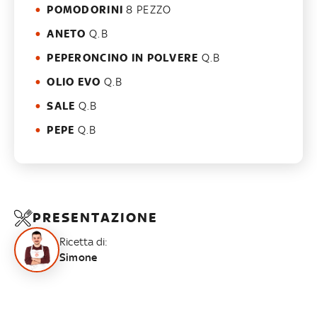
POMODORINI
8 PEZZO
ANETO
Q.B
PEPERONCINO IN POLVERE
Q.B
OLIO EVO
Q.B
SALE
Q.B
PEPE
Q.B
PRESENTAZIONE
Ricetta di:
Simone