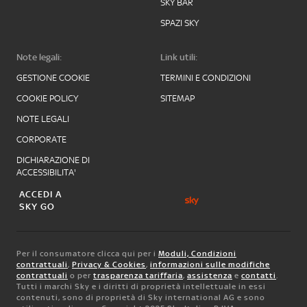
SKY BAR
SPAZI SKY
Note legali:
Link utili:
GESTIONE COOKIE
TERMINI E CONDIZIONI
COOKIE POLICY
SITEMAP
NOTE LEGALI
CORPORATE
DICHIARAZIONE DI
ACCESSIBILITA'
ACCEDI A
SKY GO
Per il consumatore clicca qui per i
Moduli, Condizioni
contrattuali
,
Privacy & Cookies
,
informazioni sulle modifiche
contrattuali
o per
trasparenza tariffaria
,
assistenza
e
contatti
.
Tutti i marchi Sky e i diritti di proprietà intellettuale in essi
contenuti, sono di proprietà di Sky international AG e sono