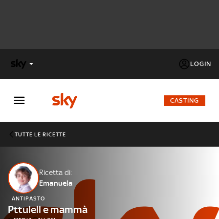
LOGIN
X
FACTOR
CASTING
MASTERCHEF
TUTTE LE RICETTE
PECHINO
EXPRESS
Ricetta di:
Emanuela
Cos’altro vedere:
PROGRAMMI SKY
ANTIPASTO
Un mondo di offerte:
Pttulell e mammà
SKY.IT
NOW