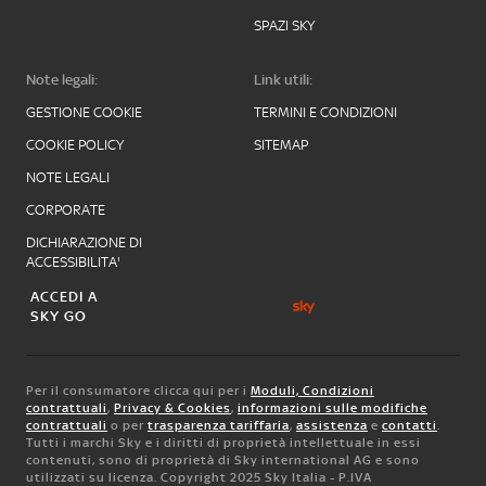
SPAZI SKY
Note legali:
Link utili:
GESTIONE COOKIE
TERMINI E CONDIZIONI
COOKIE POLICY
SITEMAP
NOTE LEGALI
CORPORATE
DICHIARAZIONE DI
ACCESSIBILITA'
ACCEDI A
SKY GO
Per il consumatore clicca qui per i
Moduli, Condizioni
contrattuali
,
Privacy & Cookies
,
informazioni sulle modifiche
contrattuali
o per
trasparenza tariffaria
,
assistenza
e
contatti
.
Tutti i marchi Sky e i diritti di proprietà intellettuale in essi
contenuti, sono di proprietà di Sky international AG e sono
utilizzati su licenza. Copyright 2025 Sky Italia - P.IVA