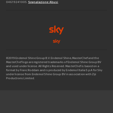
04619241005.
Segnalazione Abusi
©2019 Endemol Shine Group B.V. Endemol Shine, MasterChef and the
MasterChef logo are registered trademarks of Endemol Shine Group BV
and used under license. All Rights Reserved. MasterChef is based on a
format by Franc Roddam and is produced by Endemol Italia S.p.A for Sky
under license from Endemol Shine Group BV in association with Ziji
Productions Limited.