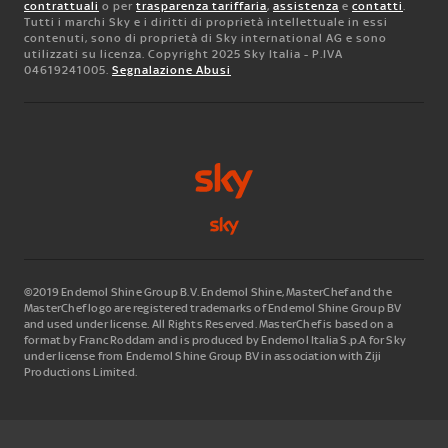
contrattuali
o per
trasparenza tariffaria
,
assistenza
e
contatti
.
Tutti i marchi Sky e i diritti di proprietà intellettuale in essi
contenuti, sono di proprietà di Sky international AG e sono
utilizzati su licenza. Copyright 2025 Sky Italia - P.IVA
04619241005.
Segnalazione Abusi
©2019 Endemol Shine Group B.V. Endemol Shine, MasterChef and the
MasterChef logo are registered trademarks of Endemol Shine Group BV
and used under license. All Rights Reserved. MasterChef is based on a
format by Franc Roddam and is produced by Endemol Italia S.p.A for Sky
under license from Endemol Shine Group BV in association with Ziji
Productions Limited.