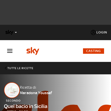
LOGIN
X
FACTOR
CASTING
MASTERCHEF
TUTTE LE RICETTE
PECHINO
EXPRESS
Ricetta di:
Maradona Youssef
Cos’altro vedere:
PROGRAMMI SKY
SECONDO
Un mondo di offerte:
Quel bacio in Sicilia
SKY.IT
NOW