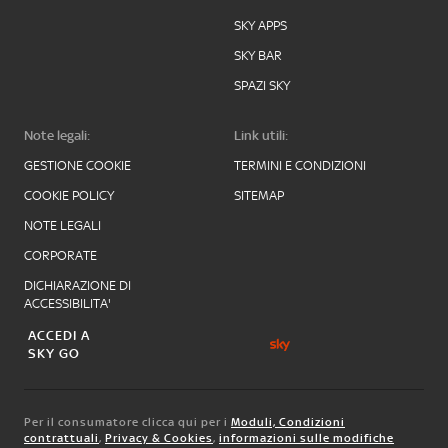
SKY APPS
SKY BAR
SPAZI SKY
Note legali:
Link utili:
GESTIONE COOKIE
TERMINI E CONDIZIONI
COOKIE POLICY
SITEMAP
NOTE LEGALI
CORPORATE
DICHIARAZIONE DI
ACCESSIBILITA'
ACCEDI A
SKY GO
Per il consumatore clicca qui per i
Moduli, Condizioni
contrattuali
,
Privacy & Cookies
,
informazioni sulle modifiche