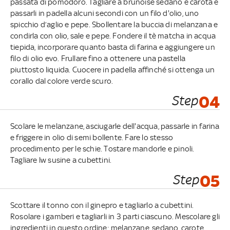
passata di pomodoro. Tagliare a brunoise sedano e carota e
passarli in padella alcuni secondi con un filo d'olio, uno
spicchio d’aglio e pepe. Sbollentare la buccia di melanzana e
condirla con olio, sale e pepe. Fondere il tè matcha in acqua
tiepida, incorporare quanto basta di farina e aggiungere un
filo di olio evo. Frullare fino a ottenere una pastella
piuttosto liquida. Cuocere in padella affinché si ottenga un
corallo dal colore verde scuro.
Step
04
Scolare le melanzane, asciugarle dell'acqua, passarle in farina
e friggere in olio di semi bollente. Fare lo stesso
procedimento per le schie. Tostare mandorle e pinoli.
Tagliare lw susine a cubettini.
Step
05
Scottare il tonno con il ginepro e tagliarlo a cubettini.
Rosolare i gamberi e tagliarli in 3 parti ciascuno. Mescolare gli
ingredienti in questo ordine: melanzane, sedano, carote,