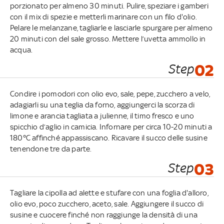
porzionato per almeno 30 minuti. Pulire, speziare i gamberi
con il mix di spezie e metterli marinare con un filo d'olio.
Pelare le melanzane, tagliarle e lasciarle spurgare per almeno
20 minuti con del sale grosso. Mettere l’uvetta ammollo in
acqua.
Step
02
Condire i pomodori con olio evo, sale, pepe, zucchero a velo,
adagiarli su una teglia da forno, aggiungerci la scorza di
limone e arancia tagliata a julienne, il timo fresco e uno
spicchio d’aglio in camicia. Infornare per circa 10-20 minuti a
180°C affinché appassiscano. Ricavare il succo delle susine
tenendone tre da parte.
Step
03
Tagliare la cipolla ad alette e stufare con una foglia d'alloro,
olio evo, poco zucchero, aceto, sale. Aggiungere il succo di
susine e cuocere finché non raggiunge la densità di una