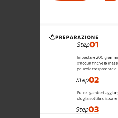
PREPARAZIONE
01
Step
Impastare 200 grammi di
d’acqua finche la massa 
pellicola trasparente e 
02
Step
Pulire i gamberi, aggiun
sfoglia sottile, disporre 
03
Step