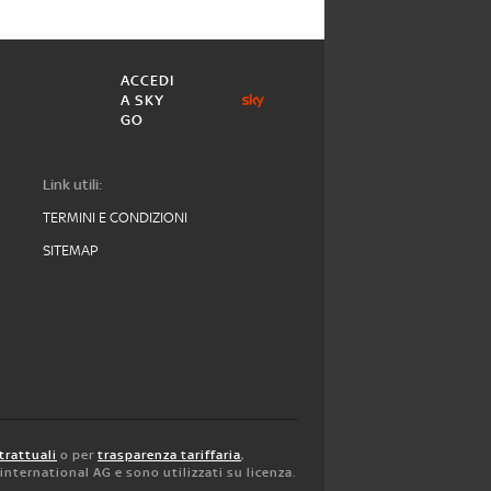
ACCEDI
A SKY
GO
Link utili:
TERMINI E CONDIZIONI
SITEMAP
trattuali
o per
trasparenza tariffaria
,
y international AG e sono utilizzati su licenza.