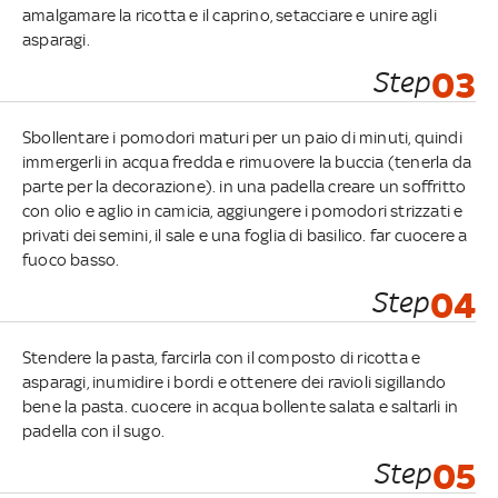
amalgamare la ricotta e il caprino, setacciare e unire agli
asparagi.
Step
03
Sbollentare i pomodori maturi per un paio di minuti, quindi
immergerli in acqua fredda e rimuovere la buccia (tenerla da
parte per la decorazione). in una padella creare un soffritto
con olio e aglio in camicia, aggiungere i pomodori strizzati e
privati dei semini, il sale e una foglia di basilico. far cuocere a
fuoco basso.
Step
04
Stendere la pasta, farcirla con il composto di ricotta e
asparagi, inumidire i bordi e ottenere dei ravioli sigillando
bene la pasta. cuocere in acqua bollente salata e saltarli in
padella con il sugo.
Step
05