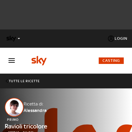
LOGIN
X
FACTOR
CASTING
MASTERCHEF
TUTTE LE RICETTE
PECHINO
EXPRESS
Ricetta di:
Alessandra
Cos’altro vedere:
PROGRAMMI SKY
PRIMO
Un mondo di offerte:
Ravioli tricolore
SKY.IT
NOW