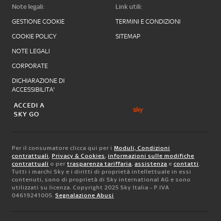
Note legali:
Link utili:
GESTIONE COOKIE
TERMINI E CONDIZIONI
COOKIE POLICY
SITEMAP
NOTE LEGALI
CORPORATE
DICHIARAZIONE DI
ACCESSIBILITA'
ACCEDI A
SKY GO
Per il consumatore clicca qui per i
Moduli, Condizioni
contrattuali
,
Privacy & Cookies
,
informazioni sulle modifiche
contrattuali
o per
trasparenza tariffaria
,
assistenza
e
contatti
.
Tutti i marchi Sky e i diritti di proprietà intellettuale in essi
contenuti, sono di proprietà di Sky international AG e sono
utilizzati su licenza. Copyright 2025 Sky Italia - P.IVA
04619241005.
Segnalazione Abusi