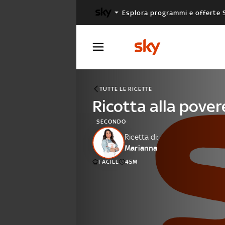
Esplora programmi e offerte 
X FACTOR
MASTERCHEF
TUTTE LE RICETTE
Ricotta alla pover
SECONDO
Ricetta di:
Marianna
FACILE
45M