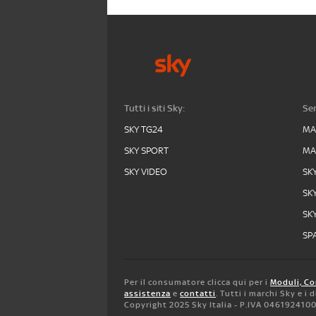
Tutti i siti Sky:
Ser
SKY TG24
MA
SKY SPORT
MA
SKY VIDEO
SK
SK
SK
SPA
Per il consumatore clicca qui per i
Moduli, Co
assistenza
e
contatti
. Tutti i marchi Sky e i
Copyright 2025 Sky Italia - P.IVA 046192410