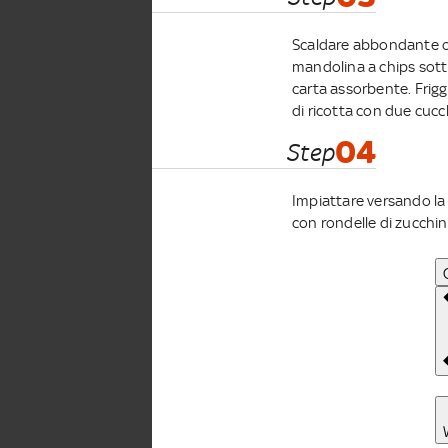
Scaldare abbondante oli
mandolina a chips sottili
carta assorbente. Frigg
di ricotta con due cucch
04
Step
Impiattare versando la
con rondelle di zucchina 