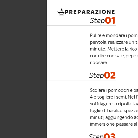
PREPARAZIONE
01
Step
Pulire e mondare i pomo
pentola, realizzare un 
minuto. Mettere la rico
condire con sale, pepe 
riposare.
02
Step
Scolare i pomodori e pas
4 e togliere i semi. Nel
soffriggere la cipolla 
foglie di basilico spezz
minuti, aggiungendo acq
immersione, passare al 
03
Step