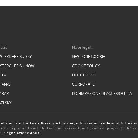
vizi:
Note legali:
STERCHEF SU SKY
GESTIONE COOKIE
STERCHEF SU NOW
COOKIE POLICY
Y TV
NOTE LEGALI
Y APPS
CORPORATE
Y BAR
DICHIARAZIONE DI ACCESSIBILITA'
ZI SKY
ndizioni contrattuali
,
Privacy & Cookies
,
informazioni sulle modifiche con
 diritti di proprietà intellettuale in essi contenuti, sono di proprietà di Sk
05.
Segnalazione Abusi