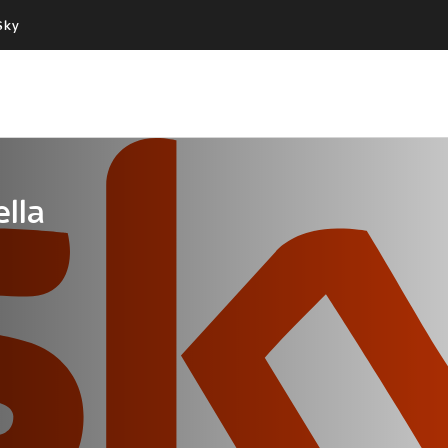
Sky
Cos’altro vedere:
Un mondo di offerte:
PROGRAMMI SKY
SKY.IT
NOW
PECHINO EXPRESS
ella