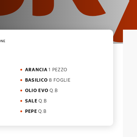
ONE
ARANCIA
1 PEZZO
BASILICO
8 FOGLIE
OLIO EVO
Q.B
SALE
Q.B
PEPE
Q.B