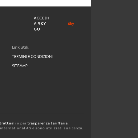
ACCEDI
A SKY
GO
Link utili:
TERMINI E CONDIZIONI
SITEMAP
trattuali
o per
trasparenza tariffaria
,
y international AG e sono utilizzati su licenza.