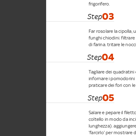
frigorifero.
03
Step
Far rosolare la cipolla,
funghi chiodini. filtrar
di farina. tritare le noc
04
Step
Tagliare dei quadratini d
infornare i pomodorini 
praticare dei fori con le
05
Step
Salare e pepare il file
coltello in modo da inci
lunghezza). aggiungere 
'farcirlo' per mostrare 