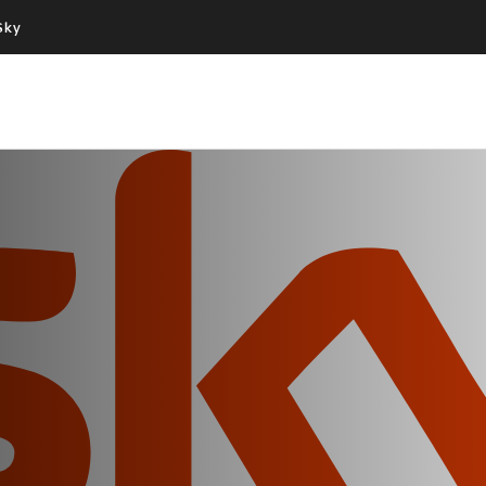
Sky
Cos’altro vedere:
Un mondo di offerte:
PROGRAMMI SKY
SKY.IT
NOW
PECHINO EXPRESS