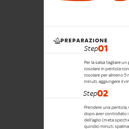
PREPARAZIONE
01
Step
Per la salsa tagliare un
rosolare in pentola con o
rosolare per almeno 5 m
minuti, aggiungere il vi
02
Step
Prendere una pentola, v
dopo aver controllato 
dell'aglio (meta spicch
quindici minuti. spalmar