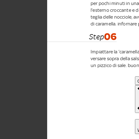
per pochi minuti in un
l'esterno croccante e d
teglia delle nocciole, a
di caramella. infornare
06
Step
Impiattare la 'caramella
versare sopra della sal
un pizzico di sale. buo