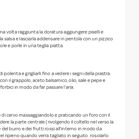
 una volta raggiunta la doratura aggiungere piselli e
e la salsa e lasciarla addensare in pentola con un pizzico
ciole e porle in una teglia piatta.
i polenta e grigliarli fino a vedere i segni della piastra.
con il grappolo, aceto balsamico, olio, sale e pepe e
 forbici in modo da far passare l'aria.
tto di cervo massaggiandolo e praticando un foro con il
dere la parte centrale (rivolgendo il coltello nel verso la
del burro e dei frutti rossi all'interno in modo da
del ripieno quando verra tagliato in seguito. rosolarlo