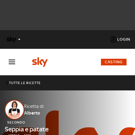
LOGIN
X
FACTOR
CASTING
MASTERCHEF
TUTTE LE RICETTE
PECHINO
EXPRESS
Ricetta di:
Alberto
Cos’altro vedere:
PROGRAMMI SKY
SECONDO
Un mondo di offerte:
Seppia e patate
SKY.IT
NOW