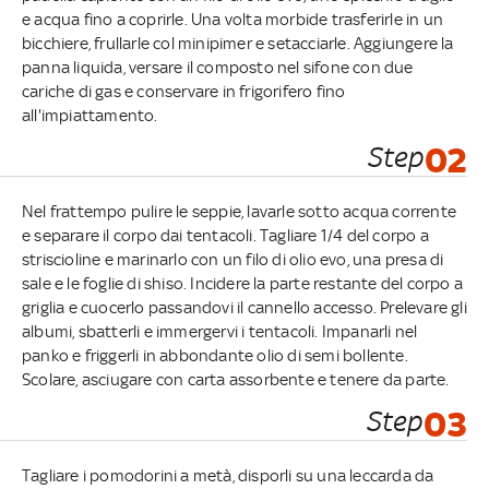
e acqua fino a coprirle. Una volta morbide trasferirle in un
bicchiere, frullarle col minipimer e setacciarle. Aggiungere la
panna liquida, versare il composto nel sifone con due
cariche di gas e conservare in frigorifero fino
all'impiattamento.
Step
02
Nel frattempo pulire le seppie, lavarle sotto acqua corrente
e separare il corpo dai tentacoli. Tagliare 1/4 del corpo a
striscioline e marinarlo con un filo di olio evo, una presa di
sale e le foglie di shiso. Incidere la parte restante del corpo a
griglia e cuocerlo passandovi il cannello accesso. Prelevare gli
albumi, sbatterli e immergervi i tentacoli. Impanarli nel
panko e friggerli in abbondante olio di semi bollente.
Scolare, asciugare con carta assorbente e tenere da parte.
Step
03
Tagliare i pomodorini a metà, disporli su una leccarda da