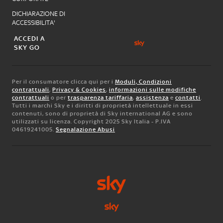
DICHIARAZIONE DI
ACCESSIBILITA'
ACCEDI A
SKY GO
Per il consumatore clicca qui per i
Moduli, Condizioni
contrattuali
,
Privacy & Cookies
,
informazioni sulle modifiche
contrattuali
o per
trasparenza tariffaria
,
assistenza
e
contatti
.
Tutti i marchi Sky e i diritti di proprietà intellettuale in essi
contenuti, sono di proprietà di Sky international AG e sono
utilizzati su licenza. Copyright 2025 Sky Italia - P.IVA
04619241005.
Segnalazione Abusi