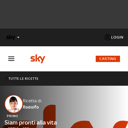
LOGIN
X
FACTOR
CASTING
MASTERCHEF
TUTTE LE RICETTE
PECHINO
EXPRESS
Ricetta di:
Rodolfo
Cos’altro vedere:
PROGRAMMI SKY
PRIMO
Un mondo di offerte:
Siam pronti alla vita
SKY.IT
NOW