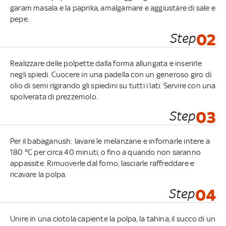
garam masala e la paprika, amalgamare e aggiustare di sale e
pepe.
Step
02
Realizzare delle polpette dalla forma allungata e inserirle
negli spiedi. Cuocere in una padella con un generoso giro di
olio di semi rigirando gli spiedini su tutti i lati. Servire con una
spolverata di prezzemolo.
Step
03
Per il babaganush: lavare le melanzane e infornarle intere a
180 °C per circa 40 minuti, o fino a quando non saranno
appassite. Rimuoverle dal forno, lasciarle raffreddare e
ricavare la polpa.
Step
04
Unire in una ciotola capiente la polpa, la tahina, il succo di un