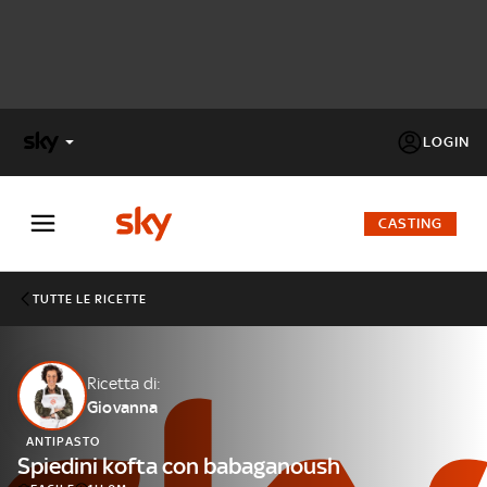
LOGIN
X
FACTOR
CASTING
MASTERCHEF
TUTTE LE RICETTE
PECHINO
EXPRESS
Ricetta di:
Giovanna
Cos’altro vedere:
PROGRAMMI SKY
ANTIPASTO
Un mondo di offerte:
Spiedini kofta con babaganoush
SKY.IT
NOW