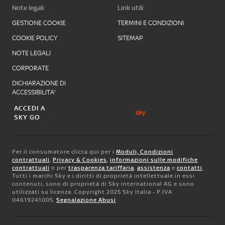
Note legali:
Link utili:
GESTIONE COOKIE
TERMINI E CONDIZIONI
COOKIE POLICY
SITEMAP
NOTE LEGALI
CORPORATE
DICHIARAZIONE DI
ACCESSIBILITA'
ACCEDI A
SKY GO
Per il consumatore clicca qui per i
Moduli, Condizioni
contrattuali
,
Privacy & Cookies
,
informazioni sulle modifiche
contrattuali
o per
trasparenza tariffaria
,
assistenza
e
contatti
.
Tutti i marchi Sky e i diritti di proprietà intellettuale in essi
contenuti, sono di proprietà di Sky international AG e sono
utilizzati su licenza. Copyright 2025 Sky Italia - P.IVA
04619241005.
Segnalazione Abusi