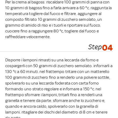
Per la crema al bagoss: riscaldare 100 grammi di panna con
10 grammi di bagoss fino a farla arrivare a 60 °c. raggiunta la
temperatura togliere dal fuoco e filtrare. aggiungere al
composto filtrato 10 grammi di zucchero semolato, un
grammo di amido di riso e i tuorli e riportare sul fuoco.
cuocere fino a raggiungere 80 °c, togliere dal fuoco e
raffreddare velocemente.
Step
04
Disporre i lamponi rimasti su una leccarda da forno e
cospargerli con 50 grammi di zucchero semolato. infornarli a
130 °c a 60 minuti. nel frattempo tritare con un matterello
100 grammi di zucchero fino a renderlo una polvere sottile,
spolverarlo su una leccarda foderata con carta forno
formando uno strato regolare e infornare a 150 °c. nel
frattempo sfornare i lamponi, tritarli fino a renderli una
granella e tenere da parte. sfornare anche lo zucchero e,
quando e ancora caldo, spolverarlo con la granella di
lamponi. ritagliare dei dischi del diametro di 8 cm e tenere
da parte.