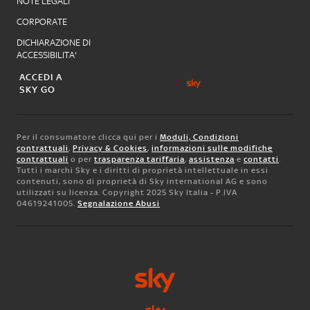
NOTE LEGALI
CORPORATE
DICHIARAZIONE DI
ACCESSIBILITA'
ACCEDI A
SKY GO
Per il consumatore clicca qui per i
Moduli, Condizioni
contrattuali
,
Privacy & Cookies
,
informazioni sulle modifiche
contrattuali
o per
trasparenza tariffaria
,
assistenza
e
contatti
.
Tutti i marchi Sky e i diritti di proprietà intellettuale in essi
contenuti, sono di proprietà di Sky international AG e sono
utilizzati su licenza. Copyright 2025 Sky Italia - P.IVA
04619241005.
Segnalazione Abusi