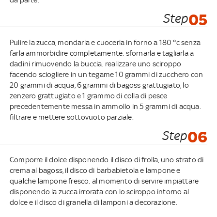
Step
05
Pulire la zucca, mondarla e cuocerla in forno a 180 °c senza
farla ammorbidire completamente. sfornarla e tagliarla a
dadini rimuovendo la buccia. realizzare uno sciroppo
facendo sciogliere in un tegame 10 grammi di zucchero con
20 grammi di acqua, 6 grammi di bagoss grattugiato, lo
zenzero grattugiato e 1 grammo di colla di pesce
precedentemente messa in ammollo in 5 grammi di acqua.
filtrare e mettere sottovuoto parziale.
Step
06
Comporre il dolce disponendo il disco di frolla, uno strato di
crema al bagoss, il disco di barbabietola e lampone e
qualche lampone fresco. al momento di servire impiattare
disponendo la zucca irrorata con lo sciroppo intorno al
dolce e il disco di granella di lamponi a decorazione.