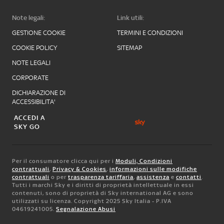
Note legali:
Link utili:
GESTIONE COOKIE
TERMINI E CONDIZIONI
COOKIE POLICY
SITEMAP
NOTE LEGALI
CORPORATE
DICHIARAZIONE DI
ACCESSIBILITA'
ACCEDI A
SKY GO
Per il consumatore clicca qui per i
Moduli, Condizioni
contrattuali
,
Privacy & Cookies
,
informazioni sulle modifiche
contrattuali
o per
trasparenza tariffaria
,
assistenza
e
contatti
.
Tutti i marchi Sky e i diritti di proprietà intellettuale in essi
contenuti, sono di proprietà di Sky international AG e sono
utilizzati su licenza. Copyright 2025 Sky Italia - P.IVA
04619241005.
Segnalazione Abusi