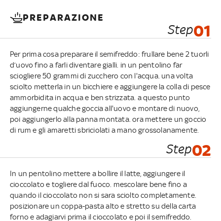
PREPARAZIONE
Step
01
Per prima cosa preparare il semifreddo: frullare bene 2 tuorli
d’uovo fino a farli diventare gialli. in un pentolino far
sciogliere 50 grammi di zucchero con l'acqua. una volta
sciolto metterla in un bicchiere e aggiungere la colla di pesce
ammorbidita in acqua e ben strizzata. a questo punto
aggiungerne qualche goccia all'uovo e montare di nuovo,
poi aggiungerlo alla panna montata. ora mettere un goccio
di rum e gli amaretti sbriciolati a mano grossolanamente.
Step
02
In un pentolino mettere a bollire il latte, aggiungere il
cioccolato e togliere dal fuoco. mescolare bene fino a
quando il cioccolato non si sara sciolto completamente.
posizionare un coppa-pasta alto e stretto su della carta
forno e adagiarvi prima il cioccolato e poi il semifreddo.