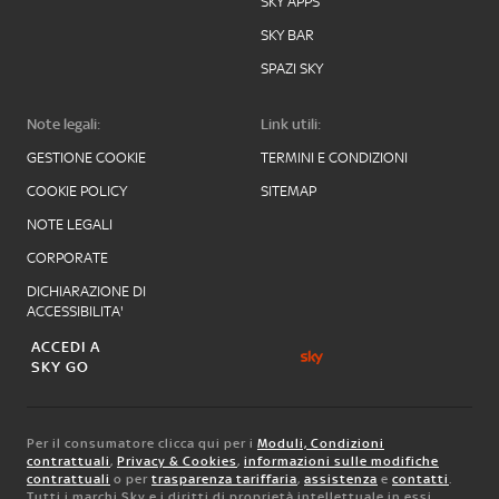
SKY APPS
SKY BAR
SPAZI SKY
Note legali:
Link utili:
GESTIONE COOKIE
TERMINI E CONDIZIONI
COOKIE POLICY
SITEMAP
NOTE LEGALI
CORPORATE
DICHIARAZIONE DI
ACCESSIBILITA'
ACCEDI A
SKY GO
Per il consumatore clicca qui per i
Moduli, Condizioni
contrattuali
,
Privacy & Cookies
,
informazioni sulle modifiche
contrattuali
o per
trasparenza tariffaria
,
assistenza
e
contatti
.
Tutti i marchi Sky e i diritti di proprietà intellettuale in essi