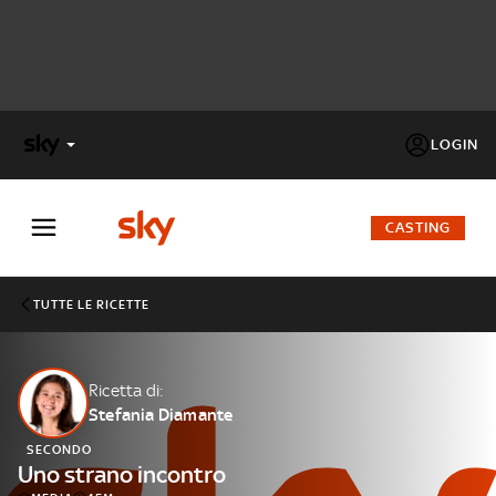
LOGIN
X
FACTOR
CASTING
MASTERCHEF
TUTTE LE RICETTE
PECHINO
EXPRESS
Ricetta di:
Stefania Diamante
Cos’altro vedere:
PROGRAMMI SKY
SECONDO
Un mondo di offerte:
Uno strano incontro
SKY.IT
NOW