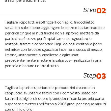
a 180° per tredici minuti.
Step
02
Tagliare i cipollotti e soffriggerli con aglio, finocchietto
selvatico, sale e pepe, aggiungere le cozze e lasciare cuocere
per circa cinque minuti finche non si aprono. mettere da
parte circa 4 cozze per l'impiattamento. sgusciare le
restanti. filtrare e conservare il liquido cosi creatosi e porlo
nel mixer con le cozze sgusciate insieme al succo di mezzo
limone, unitamente al cipollotto e aglio usati
precedentemente. mettere la salsa cos∞ realizzata in una
pentola e lasciare ridurre il tutto.
Step
03
Tagliare la parte superiore dei pomodorini creando un
cappuccio. svuotarli e farcirli con il composto usato per
farcire il coniglio. chiudere i pomodorini con la propria parte
superiore e metterli nel forno a 200° gradi per cinque minuti
con un filo d'olio.