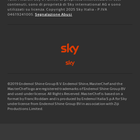
contenuti, sono di proprietà di Sky international AG e sono
utilizzati su licenza. Copyright 2025 Sky Italia - P.IVA
04619241005.
Segnalazione Abusi
©2019 Endemol Shine Group B.V. Endemol Shine, MasterChef and the
MasterChef logo are registered trademarks of Endemol Shine Group BV
and used under license. All Rights Reserved. MasterChef is based on a
format by Franc Roddam and is produced by Endemol Italia S.p.A for Sky
under license from Endemol Shine Group BV in association with Ziji
Productions Limited.