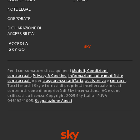
NOTE LEGALI
CORPORATE
DICHIARAZIONE DI
ACCESSIBILITA'
ACCEDI A
SKY GO
Per il consumatore clicca qui per i
Moduli, Condizioni
contrattuali
,
Privacy & Cookies
,
informazioni sulle modifiche
contrattuali
o per
trasparenza tariffaria
,
assistenza
e
contatti
.
Tutti i marchi Sky e i diritti di proprietà intellettuale in essi
contenuti, sono di proprietà di Sky international AG e sono
utilizzati su licenza. Copyright 2025 Sky Italia - P.IVA
04619241005.
Segnalazione Abusi