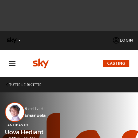
LOGIN
X
FACTOR
CASTING
MASTERCHEF
TUTTE LE RICETTE
PECHINO
EXPRESS
Ricetta di:
Emanuela
Cos’altro vedere:
PROGRAMMI SKY
ANTIPASTO
Un mondo di offerte:
Uova Hediard
SKY.IT
NOW