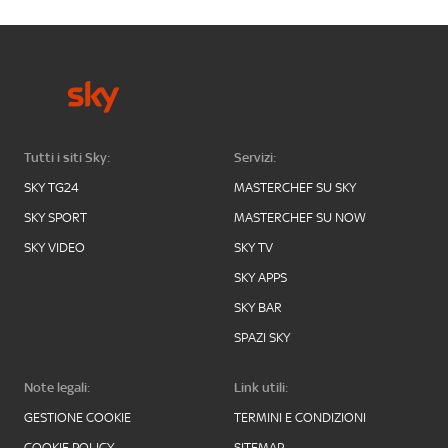
Tutti i siti Sky:
Servizi:
SKY TG24
MASTERCHEF SU SKY
SKY SPORT
MASTERCHEF SU NOW
SKY VIDEO
SKY TV
SKY APPS
SKY BAR
SPAZI SKY
Note legali:
Link utili:
GESTIONE COOKIE
TERMINI E CONDIZIONI
COOKIE POLICY
SITEMAP