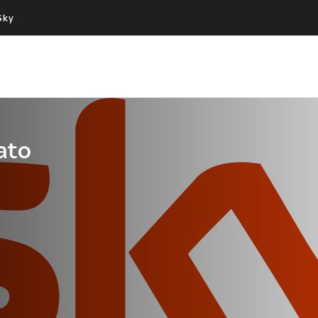
Sky
Cos’altro vedere:
Un mondo di offerte:
PROGRAMMI SKY
SKY.IT
NOW
PECHINO EXPRESS
ato