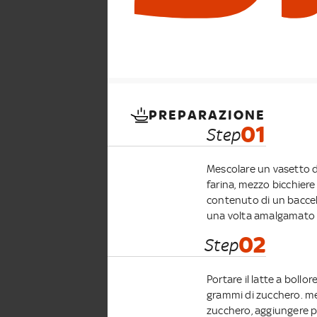
PREPARAZIONE
01
Step
Mescolare un vasetto d
farina, mezzo bicchiere d
contenuto di un baccell
una volta amalgamato il
02
Step
Portare il latte a bollo
grammi di zucchero. me
zucchero, aggiungere poc