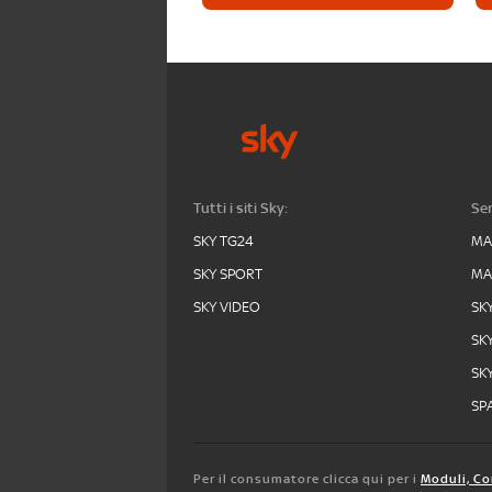
Tutti i siti Sky:
Ser
SKY TG24
MA
SKY SPORT
MA
SKY VIDEO
SK
SK
SK
SPA
Per il consumatore clicca qui per i
Moduli, Co