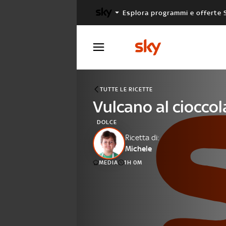
Esplora programmi e offerte 
X FACTOR
MASTERCHEF
TUTTE LE RICETTE
Vulcano al cioccol
DOLCE
Ricetta di:
Michele
MEDIA
1H 0M