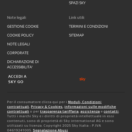
SPAZI SKY
Note legali:
Link utili:
GESTIONE COOKIE
TERMINI E CONDIZIONI
COOKIE POLICY
SITEMAP
NOTE LEGALI
CORPORATE
DICHIARAZIONE DI
ACCESSIBILITA'
ACCEDI A
SKY GO
Per il consumatore clicca qui per i
Moduli, Condizioni
contrattuali
,
Privacy & Cookies
,
informazioni sulle modifiche
contrattuali
o per
trasparenza tariffaria
,
assistenza
e
contatti
.
Tutti i marchi Sky e i diritti di proprietà intellettuale in essi
contenuti, sono di proprietà di Sky international AG e sono
utilizzati su licenza. Copyright 2025 Sky Italia - P.IVA
04619241005.
Segnalazione Abusi