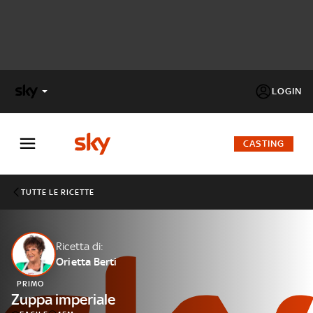
LOGIN
X
FACTOR
CASTING
MASTERCHEF
TUTTE LE RICETTE
PECHINO
EXPRESS
Ricetta di:
Orietta Berti
Cos’altro vedere:
PROGRAMMI SKY
PRIMO
Un mondo di offerte:
Zuppa imperiale
SKY.IT
NOW