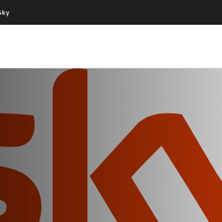
Sky
Cos’altro vedere:
Un mondo di offerte:
PROGRAMMI SKY
SKY.IT
NOW
PECHINO EXPRESS