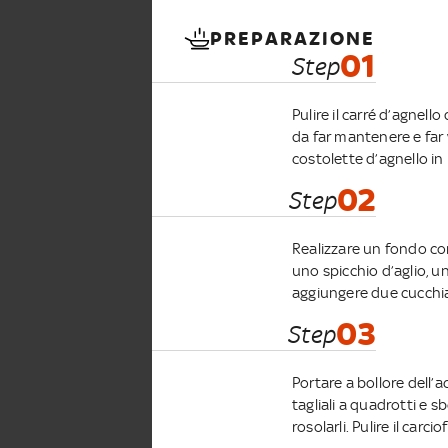
PREPARAZIONE
01
Step
Pulire il carré d’agnell
da far mantenere e far v
costolette d’agnello in
02
Step
Realizzare un fondo con 
uno spicchio d’aglio, un
aggiungere due cucchiai
03
Step
Portare a bollore dell’a
tagliali a quadrotti e sb
rosolarli. Pulire il carci