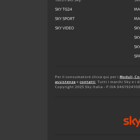
SKY TG24
MA
SKY SPORT
MA
SKY VIDEO
SK
SK
SK
SPA
Per il consumatore clicca qui per i
Moduli, Co
assistenza
e
contatti
. Tutti i marchi Sky e i
Copyright 2025 Sky Italia - P.IVA 046192410