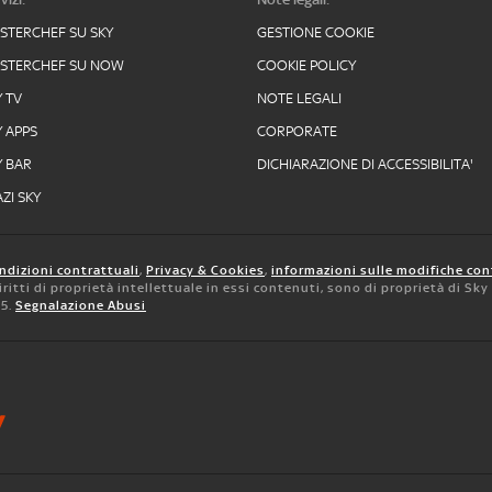
STERCHEF SU SKY
GESTIONE COOKIE
STERCHEF SU NOW
COOKIE POLICY
Y TV
NOTE LEGALI
Y APPS
CORPORATE
Y BAR
DICHIARAZIONE DI ACCESSIBILITA'
ZI SKY
ndizioni contrattuali
,
Privacy & Cookies
,
informazioni sulle modifiche con
 diritti di proprietà intellettuale in essi contenuti, sono di proprietà di Sk
05.
Segnalazione Abusi