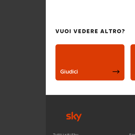
VUOI VEDERE ALTRO?
Giudici
Tutti i siti Sky:
Ser