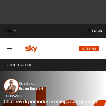
LOGIN
X
FACTOR
CASTING
MASTERCHEF
TUTTE LE RICETTE
PECHINO
EXPRESS
Ricetta di:
Bruno Barbieri
Cos’altro vedere:
PROGRAMMI SKY
ANTIPASTO
Un mondo di offerte:
Chutney di pomodori e mango con gamberi
SKY.IT
NOW