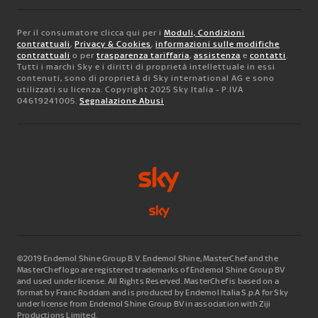
Per il consumatore clicca qui per i
Moduli, Condizioni
contrattuali
,
Privacy & Cookies
,
informazioni sulle modifiche
contrattuali
o per
trasparenza tariffaria
,
assistenza
e
contatti
.
Tutti i marchi Sky e i diritti di proprietà intellettuale in essi
contenuti, sono di proprietà di Sky international AG e sono
utilizzati su licenza. Copyright 2025 Sky Italia - P.IVA
04619241005.
Segnalazione Abusi
©2019 Endemol Shine Group B.V. Endemol Shine, MasterChef and the
MasterChef logo are registered trademarks of Endemol Shine Group BV
and used under license. All Rights Reserved. MasterChef is based on a
format by Franc Roddam and is produced by Endemol Italia S.p.A for Sky
under license from Endemol Shine Group BV in association with Ziji
Productions Limited.