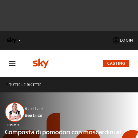
LOGIN
X
FACTOR
CASTING
MASTERCHEF
TUTTE LE RICETTE
PECHINO
EXPRESS
Ricetta di:
Beatrice
Cos’altro vedere:
PROGRAMMI SKY
PRIMO
Un mondo di offerte:
Composta di pomodori con moscardini al
SKY.IT
NOW