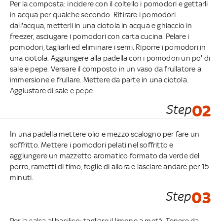
Per la composta: incidere con il coltello i pomodori e gettarli
in acqua per qualche secondo. Ritirare i pomodori
dall'acqua, metterli in una ciotola in acqua e ghiaccio in
freezer, asciugare i pomodori con carta cucina. Pelare i
pomodori, tagliarli ed eliminare i semi. Riporre i pomodori in
una ciotola. Aggiungere alla padella con i pomodori un po' di
sale e pepe. Versare il composto in un vaso da frullatore a
immersione e frullare. Mettere da parte in una ciotola.
Aggiustare di sale e pepe.
Step
02
In una padella mettere olio e mezzo scalogno per fare un
soffritto. Mettere i pomodori pelati nel soffritto e
aggiungere un mazzetto aromatico formato da verde del
porro, rametti di timo, foglie di allora e lasciare andare per 15
minuti.
Step
03
Per la salsa al basilico: tagliare il limone a metà. Tenere da