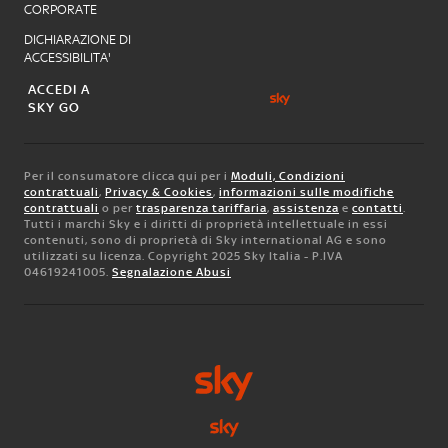
CORPORATE
DICHIARAZIONE DI
ACCESSIBILITA'
ACCEDI A
SKY GO
Per il consumatore clicca qui per i
Moduli, Condizioni
contrattuali
,
Privacy & Cookies
,
informazioni sulle modifiche
contrattuali
o per
trasparenza tariffaria
,
assistenza
e
contatti
.
Tutti i marchi Sky e i diritti di proprietà intellettuale in essi
contenuti, sono di proprietà di Sky international AG e sono
utilizzati su licenza. Copyright 2025 Sky Italia - P.IVA
04619241005.
Segnalazione Abusi