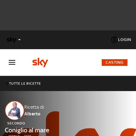
LOGIN
X
FACTOR
CASTING
MASTERCHEF
TUTTE LE RICETTE
PECHINO
EXPRESS
Ricetta di:
Alberto
Cos’altro vedere:
PROGRAMMI SKY
SECONDO
Un mondo di offerte:
Coniglio al mare
SKY.IT
NOW