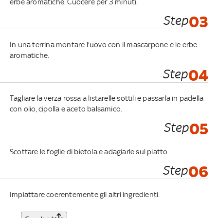
erbe aromatiche. Cuocere per 3 minuti.
Step
03
In una terrina montare l’uovo con il mascarpone e le erbe
aromatiche.
Step
04
Tagliare la verza rossa a listarelle sottili e passarla in padella
con olio, cipolla e aceto balsamico.
Step
05
Scottare le foglie di bietola e adagiarle sul piatto.
Step
06
Impiattare coerentemente gli altri ingredienti.