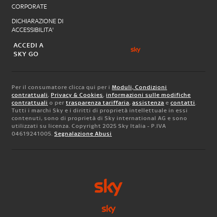
CORPORATE
DICHIARAZIONE DI
ACCESSIBILITA'
ACCEDI A
SKY GO
Per il consumatore clicca qui per i
Moduli, Condizioni
contrattuali
,
Privacy & Cookies
,
informazioni sulle modifiche
contrattuali
o per
trasparenza tariffaria
,
assistenza
e
contatti
.
Tutti i marchi Sky e i diritti di proprietà intellettuale in essi
contenuti, sono di proprietà di Sky international AG e sono
utilizzati su licenza. Copyright 2025 Sky Italia - P.IVA
04619241005.
Segnalazione Abusi