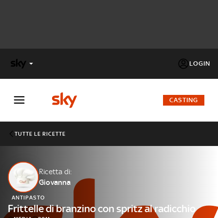
LOGIN
X
FACTOR
CASTING
MASTERCHEF
TUTTE LE RICETTE
PECHINO
EXPRESS
Ricetta di:
Giovanna
Cos’altro vedere:
PROGRAMMI SKY
ANTIPASTO
Un mondo di offerte:
Frittelle di branzino con spritz al radicchio
SKY.IT
NOW