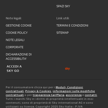
SPAZI SKY
Note legali:
Link utili:
GESTIONE COOKIE
TERMINI E CONDIZIONI
COOKIE POLICY
SITEMAP
NOTE LEGALI
CORPORATE
DICHIARAZIONE DI
ACCESSIBILITA'
ACCEDI A
SKY GO
Per il consumatore clicca qui per i
Moduli, Condizioni
contrattuali
,
Privacy & Cookies
,
informazioni sulle modifiche
contrattuali
o per
trasparenza tariffaria
,
assistenza
e
contatti
.
Tutti i marchi Sky e i diritti di proprietà intellettuale in essi
contenuti, sono di proprietà di Sky international AG e sono
utilizzati su licenza. Copyright 2025 Sky Italia - P.IVA