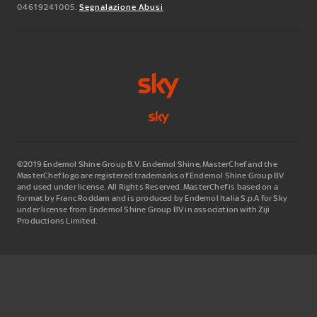
04619241005.
Segnalazione Abusi
©2019 Endemol Shine Group B.V. Endemol Shine, MasterChef and the
MasterChef logo are registered trademarks of Endemol Shine Group BV
and used under license. All Rights Reserved. MasterChef is based on a
format by Franc Roddam and is produced by Endemol Italia S.p.A for Sky
under license from Endemol Shine Group BV in association with Ziji
Productions Limited.