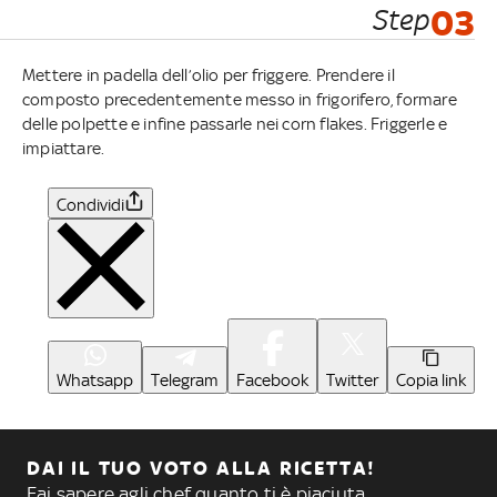
Step
03
Mettere in padella dell’olio per friggere. Prendere il
composto precedentemente messo in frigorifero, formare
delle polpette e infine passarle nei corn flakes. Friggerle e
impiattare.
Condividi
Whatsapp
Telegram
Facebook
Twitter
Copia link
DAI IL TUO VOTO ALLA RICETTA!
Fai sapere agli chef quanto ti è piaciuta.