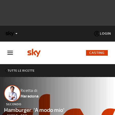
LOGIN
X
FACTOR
CASTING
MASTERCHEF
TUTTE LE RICETTE
PECHINO
EXPRESS
Ricetta di:
Maradona
Cos’altro vedere:
PROGRAMMI SKY
SECONDO
Un mondo di offerte:
Hamburger: 'A modo mio'
SKY.IT
NOW