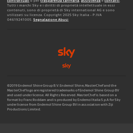
contrattuali
o per
trasparenza tariffaria
,
assistenza
e
contatti
.
Tutti i marchi Sky e i diritti di proprietà intellettuale in essi
contenuti, sono di proprietà di Sky international AG e sono
utilizzati su licenza. Copyright 2025 Sky Italia - P.IVA
04619241005.
Segnalazione Abusi
©2019 Endemol Shine Group B.V. Endemol Shine, MasterChef and the
MasterChef logo are registered trademarks of Endemol Shine Group BV
and used under license. All Rights Reserved. MasterChef is based on a
format by Franc Roddam and is produced by Endemol Italia S.p.A for Sky
under license from Endemol Shine Group BV in association with Ziji
Productions Limited.