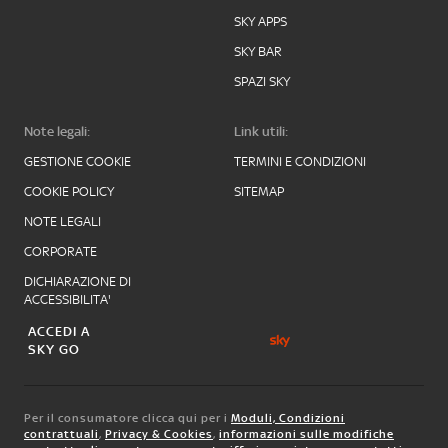
SKY APPS
SKY BAR
SPAZI SKY
Note legali:
Link utili:
GESTIONE COOKIE
TERMINI E CONDIZIONI
COOKIE POLICY
SITEMAP
NOTE LEGALI
CORPORATE
DICHIARAZIONE DI
ACCESSIBILITA'
ACCEDI A
SKY GO
Per il consumatore clicca qui per i
Moduli, Condizioni
contrattuali
,
Privacy & Cookies
,
informazioni sulle modifiche