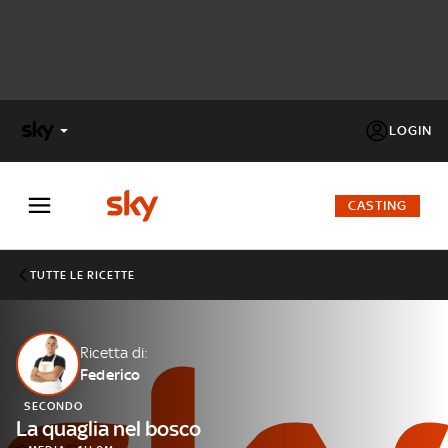
LOGIN
X
FACTOR
CASTING
MASTERCHEF
TUTTE LE RICETTE
PECHINO
EXPRESS
Ricetta di:
Federico
Cos’altro vedere:
PROGRAMMI SKY
SECONDO
Un mondo di offerte:
La quaglia nel bosco
SKY.IT
NOW