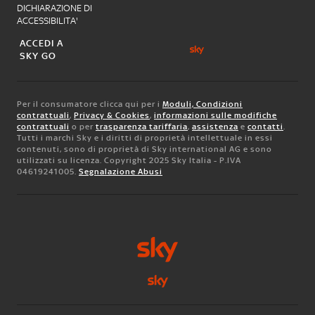
DICHIARAZIONE DI
ACCESSIBILITA'
ACCEDI A
SKY GO
Per il consumatore clicca qui per i
Moduli, Condizioni
contrattuali
,
Privacy & Cookies
,
informazioni sulle modifiche
contrattuali
o per
trasparenza tariffaria
,
assistenza
e
contatti
.
Tutti i marchi Sky e i diritti di proprietà intellettuale in essi
contenuti, sono di proprietà di Sky international AG e sono
utilizzati su licenza. Copyright 2025 Sky Italia - P.IVA
04619241005.
Segnalazione Abusi