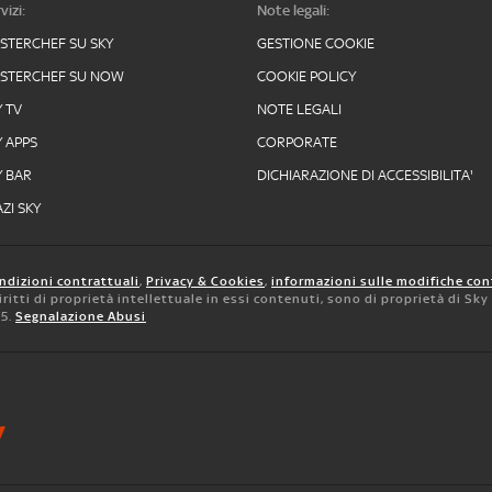
vizi:
Note legali:
STERCHEF SU SKY
GESTIONE COOKIE
STERCHEF SU NOW
COOKIE POLICY
Y TV
NOTE LEGALI
Y APPS
CORPORATE
Y BAR
DICHIARAZIONE DI ACCESSIBILITA'
ZI SKY
ndizioni contrattuali
,
Privacy & Cookies
,
informazioni sulle modifiche con
 diritti di proprietà intellettuale in essi contenuti, sono di proprietà di Sk
05.
Segnalazione Abusi