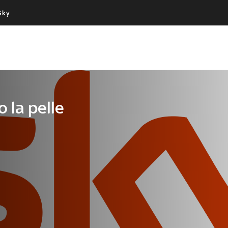
Sky
Cos’altro vedere:
Un mondo di offerte:
PROGRAMMI SKY
SKY.IT
NOW
PECHINO EXPRESS
o la pelle