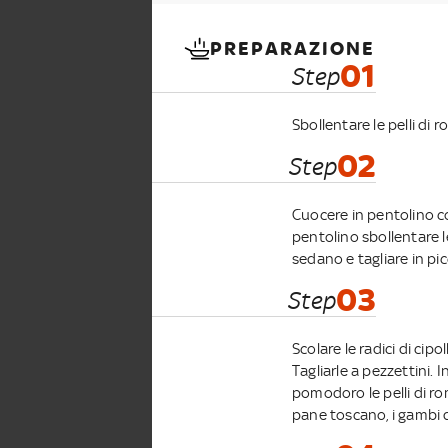
PREPARAZIONE
01
Step
Sbollentare le pelli di 
02
Step
Cuocere in pentolino con
pentolino sbollentare l
sedano e tagliare in pi
03
Step
Scolare le radici di cipo
Tagliarle a pezzettini. 
pomodoro le pelli di ro
pane toscano, i gambi d