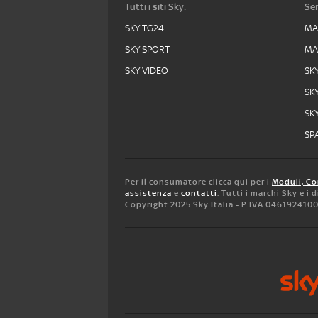
Tutti i siti Sky:
Ser
SKY TG24
MA
SKY SPORT
MA
SKY VIDEO
SK
SK
SK
SPA
Per il consumatore clicca qui per i
Moduli, Co
assistenza
e
contatti
. Tutti i marchi Sky e i
Copyright 2025 Sky Italia - P.IVA 046192410