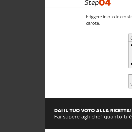
04
Step
Friggere in olio le cro
carote.
DAI IL TUO VOTO ALLA RICETTA!
Fai sapere agli chef quanto ti è