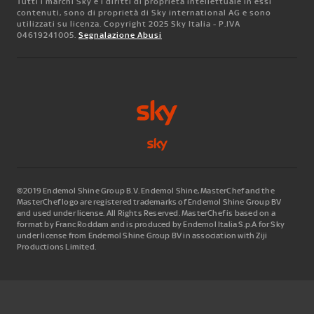
Tutti i marchi Sky e i diritti di proprietà intellettuale in essi
contenuti, sono di proprietà di Sky international AG e sono
utilizzati su licenza. Copyright 2025 Sky Italia - P.IVA
04619241005.
Segnalazione Abusi
©2019 Endemol Shine Group B.V. Endemol Shine, MasterChef and the
MasterChef logo are registered trademarks of Endemol Shine Group BV
and used under license. All Rights Reserved. MasterChef is based on a
format by Franc Roddam and is produced by Endemol Italia S.p.A for Sky
under license from Endemol Shine Group BV in association with Ziji
Productions Limited.