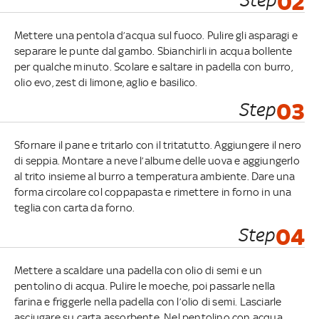
02
Mettere una pentola d’acqua sul fuoco. Pulire gli asparagi e
separare le punte dal gambo. Sbianchirli in acqua bollente
per qualche minuto. Scolare e saltare in padella con burro,
olio evo, zest di limone, aglio e basilico.
Step
03
Sfornare il pane e tritarlo con il tritatutto. Aggiungere il nero
di seppia. Montare a neve l’albume delle uova e aggiungerlo
al trito insieme al burro a temperatura ambiente. Dare una
forma circolare col coppapasta e rimettere in forno in una
teglia con carta da forno.
Step
04
Mettere a scaldare una padella con olio di semi e un
pentolino di acqua. Pulire le moeche, poi passarle nella
farina e friggerle nella padella con l’olio di semi. Lasciarle
asciugare su carta assorbente. Nel pentolino con acqua