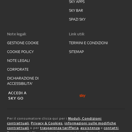
SKY APPS
SKY BAR
SPAZI SKY
Note legali:
Link utili:
GESTIONE COOKIE
TERMINI E CONDIZIONI
COOKIE POLICY
SITEMAP
NOTE LEGALI
CORPORATE
DICHIARAZIONE DI
ACCESSIBILITA'
ACCEDI A
SKY GO
Per il consumatore clicca qui per i
Moduli, Condizioni
contrattuali
,
Privacy & Cookies
,
informazioni sulle modifiche
contrattuali
o per
trasparenza tariffaria
,
assistenza
e
contatti
.