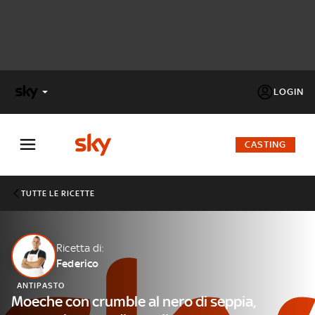
LOGIN
X
FACTOR
CASTING
MASTERCHEF
TUTTE LE RICETTE
PECHINO
EXPRESS
Ricetta di:
Federico
Cos’altro vedere:
PROGRAMMI SKY
ANTIPASTO
Un mondo di offerte:
Moeche con crumble al nero di seppia,
SKY.IT
NOW