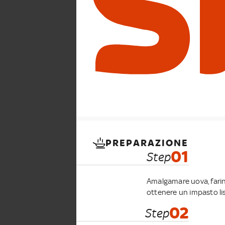
PREPARAZIONE
01
Step
Amalgamare uova, farina
ottenere un impasto lis
02
Step