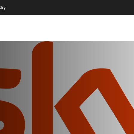
Sky
Cos’altro vedere:
Un mondo di offerte:
PROGRAMMI SKY
SKY.IT
NOW
PECHINO EXPRESS