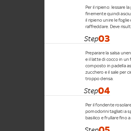
Per il ripieno: lessare l
finemente quindi asciug
il ripieno unire le fogl
raffreddare. Deve risu
03
Step
Preparare la salsa unendo
e il latte di cocco in u
composto in padella assie
zucchero e il sale per ci
troppo densa.
04
Step
Per il fondente rosolar
pomodorini tagliati a s
basilico e frullare fino 
05
Step