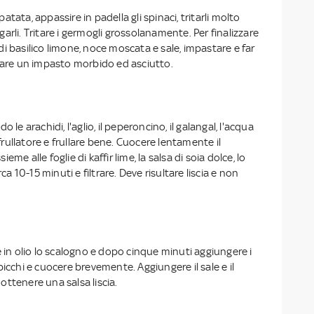
a patata, appassire in padella gli spinaci, tritarli molto
arli. Tritare i germogli grossolanamente. Per finalizzare
ie di basilico limone, noce moscata e sale, impastare e far
ltare un impasto morbido ed asciutto.
 le arachidi, l'aglio, il peperoncino, il galangal, l'acqua
n frullatore e frullare bene. Cuocere lentamente il
me alle foglie di kaffir lime, la salsa di soia dolce, lo
rca 10-15 minuti e filtrare. Deve risultare liscia e non
e in olio lo scalogno e dopo cinque minuti aggiungere i
picchi e cuocere brevemente. Aggiungere il sale e il
a ottenere una salsa liscia.