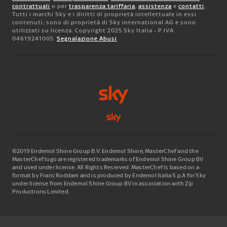
contrattuali
o per
trasparenza tariffaria
,
assistenza
e
contatti
.
Tutti i marchi Sky e i diritti di proprietà intellettuale in essi
contenuti, sono di proprietà di Sky international AG e sono
utilizzati su licenza. Copyright 2025 Sky Italia - P.IVA
04619241005.
Segnalazione Abusi
©2019 Endemol Shine Group B.V. Endemol Shine, MasterChef and the
MasterChef logo are registered trademarks of Endemol Shine Group BV
and used under license. All Rights Reserved. MasterChef is based on a
format by Franc Roddam and is produced by Endemol Italia S.p.A for Sky
under license from Endemol Shine Group BV in association with Ziji
Productions Limited.