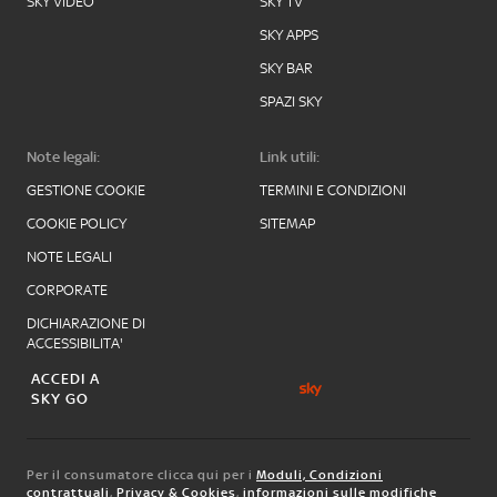
SKY VIDEO
SKY TV
SKY APPS
SKY BAR
SPAZI SKY
Note legali:
Link utili:
GESTIONE COOKIE
TERMINI E CONDIZIONI
COOKIE POLICY
SITEMAP
NOTE LEGALI
CORPORATE
DICHIARAZIONE DI
ACCESSIBILITA'
ACCEDI A
SKY GO
Per il consumatore clicca qui per i
Moduli, Condizioni
contrattuali
,
Privacy & Cookies
,
informazioni sulle modifiche