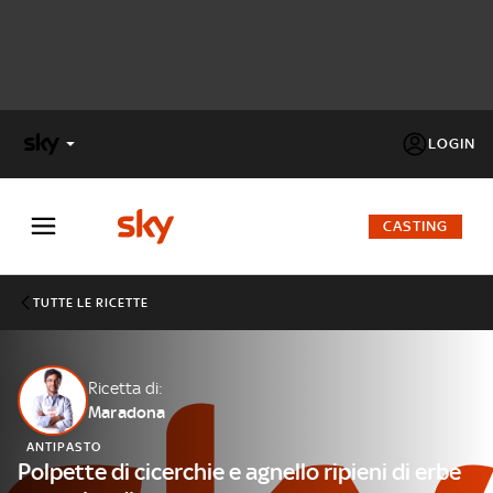
LOGIN
X
FACTOR
CASTING
MASTERCHEF
TUTTE LE RICETTE
PECHINO
EXPRESS
Ricetta di:
Maradona
Cos’altro vedere:
PROGRAMMI SKY
ANTIPASTO
Un mondo di offerte:
Polpette di cicerchie e agnello ripieni di erbe
SKY.IT
NOW