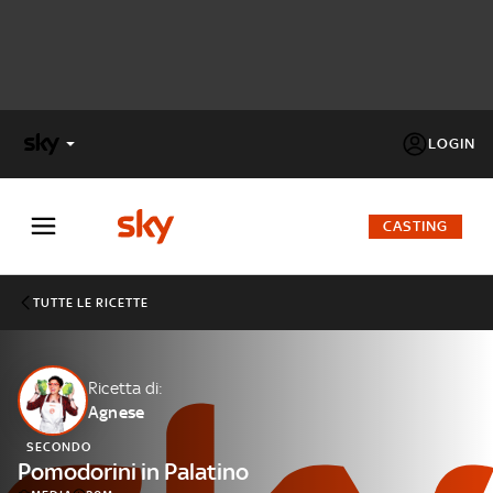
LOGIN
X
FACTOR
CASTING
MASTERCHEF
TUTTE LE RICETTE
PECHINO
EXPRESS
Ricetta di:
Agnese
Cos’altro vedere:
PROGRAMMI SKY
SECONDO
Un mondo di offerte:
Pomodorini in Palatino
SKY.IT
NOW