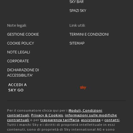
SKY BAR
SPAZI SKY
Note legali:
Link utili:
GESTIONE COOKIE
TERMINI E CONDIZIONI
COOKIE POLICY
SITEMAP
NOTE LEGALI
CORPORATE
DICHIARAZIONE DI
ACCESSIBILITA'
ACCEDI A
SKY GO
Per il consumatore clicca qui per i
Moduli, Condizioni
contrattuali
,
Privacy & Cookies
,
informazioni sulle modifiche
contrattuali
o per
trasparenza tariffaria
,
assistenza
e
contatti
.
Tutti i marchi Sky e i diritti di proprietà intellettuale in essi
contenuti, sono di proprietà di Sky international AG e sono