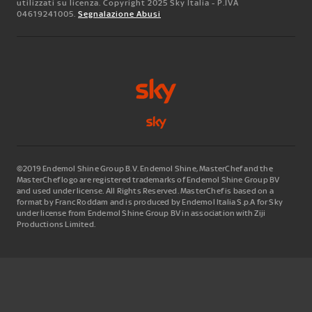
utilizzati su licenza. Copyright 2025 Sky Italia - P.IVA
04619241005.
Segnalazione Abusi
©2019 Endemol Shine Group B.V. Endemol Shine, MasterChef and the
MasterChef logo are registered trademarks of Endemol Shine Group BV
and used under license. All Rights Reserved. MasterChef is based on a
format by Franc Roddam and is produced by Endemol Italia S.p.A for Sky
under license from Endemol Shine Group BV in association with Ziji
Productions Limited.