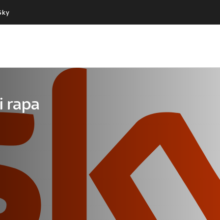
Sky
Cos’altro vedere:
Un mondo di offerte:
PROGRAMMI SKY
SKY.IT
NOW
PECHINO EXPRESS
i rapa