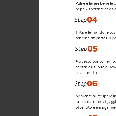
Pulire e lavare bene le 
pepe. Aspettare che sia
04
Step
Tritare le mandorle tos
tenerne da parte un po’ 
05
Step
A questo punto nel Foo
ricotta e il tuorlo d’u
all’amaretto.
06
Step
Applicare al Prospero la
Una volta montati, agg
ottenuto e amalgamare c