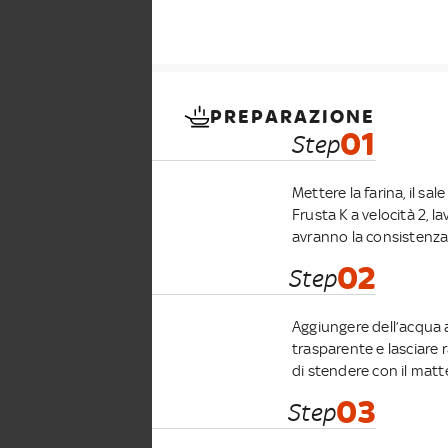
PREPARAZIONE
01
Step
Mettere la farina, il sal
Frusta K a velocità 2, 
avranno la consistenza d
02
Step
Aggiungere dell’acqua a
trasparente e lasciare 
di stendere con il matte
03
Step