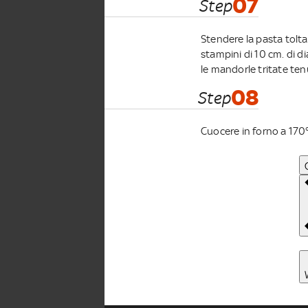
07
Step
Stendere la pasta tolta
stampini di 10 cm. di di
le mandorle tritate ten
08
Step
Cuocere in forno a 170°