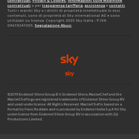
contrattuali
,
Privacy & Cookies
,
informazioni sulle modifiche
contrattuali
o per
trasparenza tariffaria
,
assistenza
e
contatti
.
Tutti i marchi Sky e i diritti di proprietà intellettuale in essi
contenuti, sono di proprietà di Sky international AG e sono
utilizzati su licenza. Copyright 2025 Sky Italia - P.IVA
04619241005.
Segnalazione Abusi
©2019 Endemol Shine Group B.V. Endemol Shine, MasterChef and the
MasterChef logo are registered trademarks of Endemol Shine Group BV
and used under license. All Rights Reserved. MasterChef is based on a
format by Franc Roddam and is produced by Endemol Italia S.p.A for Sky
under license from Endemol Shine Group BV in association with Ziji
Productions Limited.