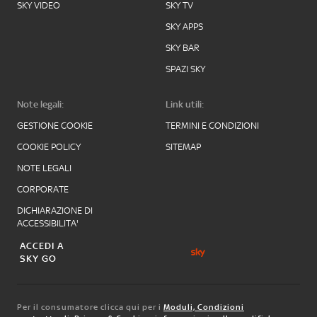
SKY VIDEO
SKY TV
SKY APPS
SKY BAR
SPAZI SKY
Note legali:
Link utili:
GESTIONE COOKIE
TERMINI E CONDIZIONI
COOKIE POLICY
SITEMAP
NOTE LEGALI
CORPORATE
DICHIARAZIONE DI
ACCESSIBILITA'
ACCEDI A
SKY GO
Per il consumatore clicca qui per i
Moduli, Condizioni