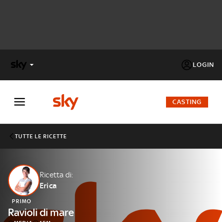
LOGIN
X
FACTOR
CASTING
MASTERCHEF
TUTTE LE RICETTE
PECHINO
EXPRESS
Ricetta di:
Erica
Cos’altro vedere:
PROGRAMMI SKY
PRIMO
Un mondo di offerte:
Ravioli di mare
SKY.IT
NOW