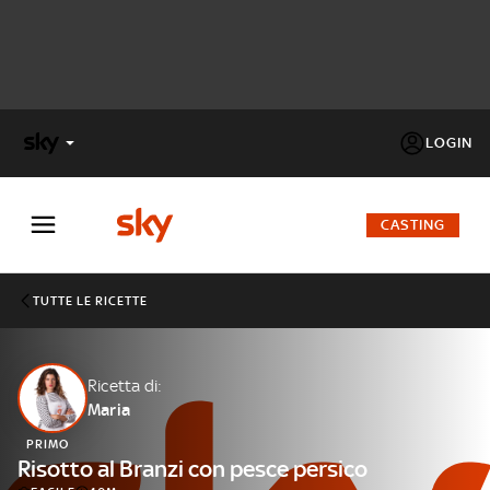
LOGIN
X
FACTOR
CASTING
MASTERCHEF
TUTTE LE RICETTE
PECHINO
EXPRESS
Ricetta di:
Maria
Cos’altro vedere:
PROGRAMMI SKY
PRIMO
Un mondo di offerte:
Risotto al Branzi con pesce persico
SKY.IT
NOW