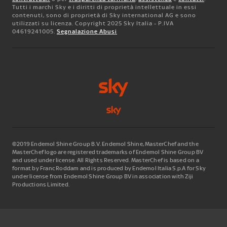
Tutti i marchi Sky e i diritti di proprietà intellettuale in essi
contenuti, sono di proprietà di Sky international AG e sono
utilizzati su licenza. Copyright 2025 Sky Italia - P.IVA
04619241005.
Segnalazione Abusi
©2019 Endemol Shine Group B.V. Endemol Shine, MasterChef and the
MasterChef logo are registered trademarks of Endemol Shine Group BV
and used under license. All Rights Reserved. MasterChef is based on a
format by Franc Roddam and is produced by Endemol Italia S.p.A for Sky
under license from Endemol Shine Group BV in association with Ziji
Productions Limited.