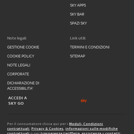
SKY APPS
SKY BAR
SPAZI SKY
Note legali:
Link utili:
GESTIONE COOKIE
TERMINI E CONDIZIONI
COOKIE POLICY
SITEMAP
NOTE LEGALI
CORPORATE
DICHIARAZIONE DI
ACCESSIBILITA'
ACCEDI A
SKY GO
Per il consumatore clicca qui per i
Moduli, Condizioni
contrattuali
,
Privacy & Cookies
,
informazioni sulle modifiche
contrattuali
o per
trasparenza tariffaria
,
assistenza
e
contatti
.