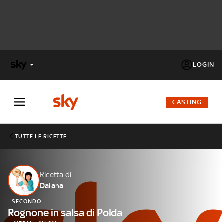
LOGIN
X
FACTOR
CASTING
MASTERCHEF
TUTTE LE RICETTE
PECHINO
EXPRESS
Ricetta di:
Daiana
Cos’altro vedere:
PROGRAMMI SKY
SECONDO
Un mondo di offerte:
Rognone in salsa di Polda
SKY.IT
NOW