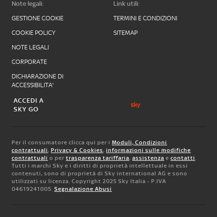
Note legali:
Link utili:
GESTIONE COOKIE
TERMINI E CONDIZIONI
COOKIE POLICY
SITEMAP
NOTE LEGALI
CORPORATE
DICHIARAZIONE DI
ACCESSIBILITA'
ACCEDI A
SKY GO
Per il consumatore clicca qui per i
Moduli, Condizioni
contrattuali
,
Privacy & Cookies
,
informazioni sulle modifiche
contrattuali
o per
trasparenza tariffaria
,
assistenza
e
contatti
.
Tutti i marchi Sky e i diritti di proprietà intellettuale in essi
contenuti, sono di proprietà di Sky international AG e sono
utilizzati su licenza. Copyright 2025 Sky Italia - P.IVA
04619241005.
Segnalazione Abusi