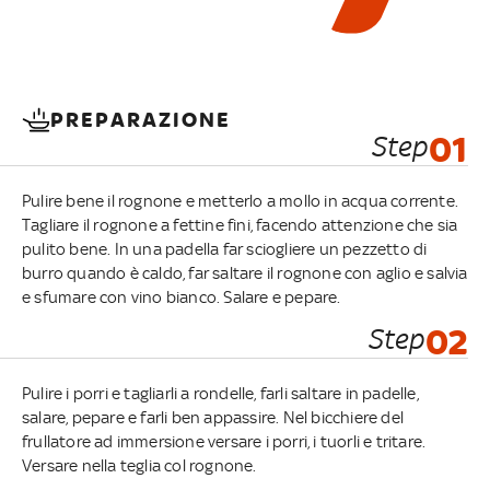
PREPARAZIONE
Step
01
Pulire bene il rognone e metterlo a mollo in acqua corrente.
Tagliare il rognone a fettine fini, facendo attenzione che sia
pulito bene. In una padella far sciogliere un pezzetto di
burro quando è caldo, far saltare il rognone con aglio e salvia
e sfumare con vino bianco. Salare e pepare.
Step
02
Pulire i porri e tagliarli a rondelle, farli saltare in padelle,
salare, pepare e farli ben appassire. Nel bicchiere del
frullatore ad immersione versare i porri, i tuorli e tritare.
Versare nella teglia col rognone.