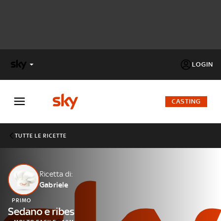
LOGIN
X
FACTOR
CASTING
MASTERCHEF
TUTTE LE RICETTE
PECHINO
EXPRESS
Ricetta di:
Gabriele
Cos’altro vedere:
PROGRAMMI SKY
PRIMO
Un mondo di offerte:
Sedano e ribes
SKY.IT
NOW