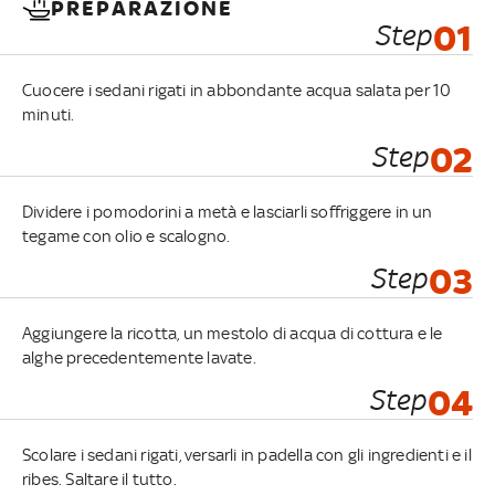
PREPARAZIONE
Step
01
Cuocere i sedani rigati in abbondante acqua salata per 10
minuti.
Step
02
Dividere i pomodorini a metà e lasciarli soffriggere in un
tegame con olio e scalogno.
Step
03
Aggiungere la ricotta, un mestolo di acqua di cottura e le
alghe precedentemente lavate.
Step
04
Scolare i sedani rigati, versarli in padella con gli ingredienti e il
ribes. Saltare il tutto.