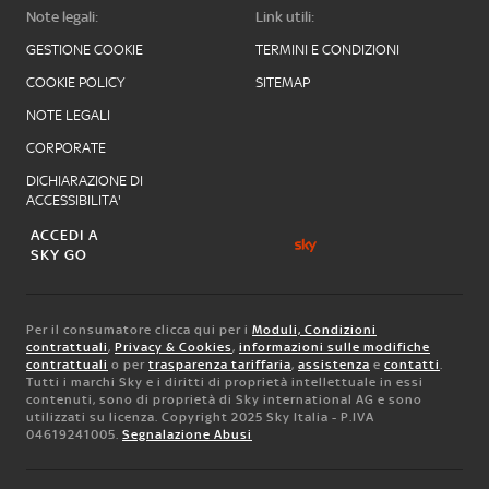
Note legali:
Link utili:
GESTIONE COOKIE
TERMINI E CONDIZIONI
COOKIE POLICY
SITEMAP
NOTE LEGALI
CORPORATE
DICHIARAZIONE DI
ACCESSIBILITA'
ACCEDI A
SKY GO
Per il consumatore clicca qui per i
Moduli, Condizioni
contrattuali
,
Privacy & Cookies
,
informazioni sulle modifiche
contrattuali
o per
trasparenza tariffaria
,
assistenza
e
contatti
.
Tutti i marchi Sky e i diritti di proprietà intellettuale in essi
contenuti, sono di proprietà di Sky international AG e sono
utilizzati su licenza. Copyright 2025 Sky Italia - P.IVA
04619241005.
Segnalazione Abusi