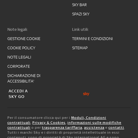
SKY BAR
SPAZI SKY
Note legali:
Link utili:
GESTIONE COOKIE
TERMINI E CONDIZIONI
COOKIE POLICY
SITEMAP
NOTE LEGALI
CORPORATE
DICHIARAZIONE DI
ACCESSIBILITA'
ACCEDI A
SKY GO
Per il consumatore clicca qui per i
Moduli, Condizioni
contrattuali
,
Privacy & Cookies
,
informazioni sulle modifiche
contrattuali
o per
trasparenza tariffaria
,
assistenza
e
contatti
.
Tutti i marchi Sky e i diritti di proprietà intellettuale in essi
contenuti, sono di proprietà di Sky international AG e sono