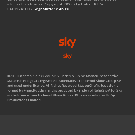
utilizzati su licenza. Copyright 2025 Sky Italia - P.IVA
04619241005.
Segnalazione Abusi
©2019 Endemol Shine Group B.V. Endemol Shine, MasterChef and the
MasterChef logo are registered trademarks of Endemol Shine Group BV
and used under license. All Rights Reserved. MasterChef is based on a
format by Franc Roddam and is produced by Endemol Italia S.p.A for Sky
under license from Endemol Shine Group BV in association with Ziji
Productions Limited.