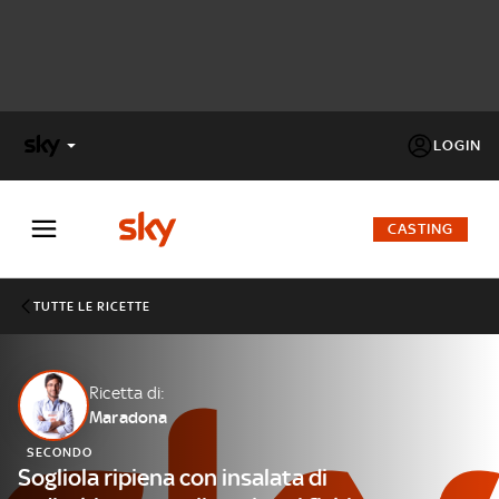
LOGIN
X
FACTOR
CASTING
MASTERCHEF
TUTTE LE RICETTE
PECHINO
EXPRESS
Ricetta di:
Maradona
Cos’altro vedere:
PROGRAMMI SKY
SECONDO
Un mondo di offerte:
Sogliola ripiena con insalata di
SKY.IT
NOW