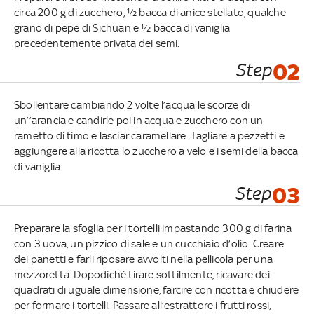
circa 200 g di zucchero, ½ bacca di anice stellato, qualche
grano di pepe di Sichuan e ½ bacca di vaniglia
precedentemente privata dei semi.
Step
02
Sbollentare cambiando 2 volte l’acqua le scorze di
un’’arancia e candirle poi in acqua e zucchero con un
rametto di timo e lasciar caramellare. Tagliare a pezzetti e
aggiungere alla ricotta lo zucchero a velo e i semi della bacca
di vaniglia.
Step
03
Preparare la sfoglia per i tortelli impastando 300 g di farina
con 3 uova, un pizzico di sale e un cucchiaio d’olio. Creare
dei panetti e farli riposare avvolti nella pellicola per una
mezzoretta. Dopodiché tirare sottilmente, ricavare dei
quadrati di uguale dimensione, farcire con ricotta e chiudere
per formare i tortelli. Passare all’estrattore i frutti rossi,