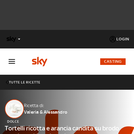
LOGIN
X
FACTOR
CASTING
MASTERCHEF
TUTTE LE RICETTE
PECHINO
EXPRESS
Ricetta di:
Valeria & Alessandro
Cos’altro vedere:
PROGRAMMI SKY
DOLCE
Un mondo di offerte:
Tortelli ricotta e arancia candita su brodo
SKY.IT
NOW