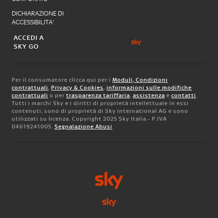
DICHIARAZIONE DI
ACCESSIBILITA'
ACCEDI A
SKY GO
Per il consumatore clicca qui per i
Moduli, Condizioni
contrattuali
,
Privacy & Cookies
,
informazioni sulle modifiche
contrattuali
o per
trasparenza tariffaria
,
assistenza
e
contatti
.
Tutti i marchi Sky e i diritti di proprietà intellettuale in essi
contenuti, sono di proprietà di Sky international AG e sono
utilizzati su licenza. Copyright 2025 Sky Italia - P.IVA
04619241005.
Segnalazione Abusi