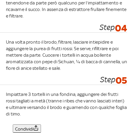
tenendone da parte però qualcuno per l’impiattamento e
ricavarne il succo. In assenza di estrattore frullare finemente
e filtrare.
Step
04
Una volta pronto il brodo, filtrare, lasciare intiepidire e
aggiungere la purea di frutti rossi. Se serve, rifiltrare e poi
mettere da parte. Cuocere i tortelli in acqua bollente
aromatizzata con pepe di Sichuan, ¼ di bacca di cannella, un
fiore di anice stellato e sale.
Step
05
Impiattare 3 tortelli in una fondina, aggiungere dei frutti
rossi tagliati a metà (tranne i ribes che vanno lasciati interi)
e ultimare versando il brodo e guarnendo con qualche foglia
di timo.
Condividi