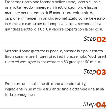
Preparare il carpione facendo bollire il vino, l’aceto e il sale ;
una volta freddo immergervi i filetti di sgombro e lasciarli
marinare per un tempo di 15 minuti ;una volta tolti dal
carpione immergerli in un olio aromatizzato con erbe e aglio
in camicia e cucina per un tempo variabile a seconda della
grandezza sottolio a 85°C a vapore, coperti con la pellicola.
Step
02
Mettere il pane grattato in padella, brasare la cipolla tritata
fino a caramellare, tritare i pinoli ed il prezzemolo. Mischiare il
tutto ed asciugare in essiccatore a 60 gradi per 60 minuti.
Step
03
Preparare un'emulsione di tonno unendo tutti gli
ingredienti in un mixer e frullando fino a ottenere una salsa
liscia e omogenea.
Step
04