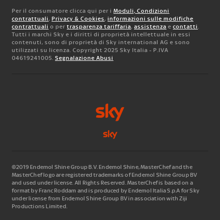
Per il consumatore clicca qui per i
Moduli, Condizioni
contrattuali
,
Privacy & Cookies
,
informazioni sulle modifiche
contrattuali
o per
trasparenza tariffaria
,
assistenza
e
contatti
.
Tutti i marchi Sky e i diritti di proprietà intellettuale in essi
contenuti, sono di proprietà di Sky international AG e sono
utilizzati su licenza. Copyright 2025 Sky Italia - P.IVA
04619241005.
Segnalazione Abusi
©2019 Endemol Shine Group B.V. Endemol Shine, MasterChef and the
MasterChef logo are registered trademarks of Endemol Shine Group BV
and used under license. All Rights Reserved. MasterChef is based on a
format by Franc Roddam and is produced by Endemol Italia S.p.A for Sky
under license from Endemol Shine Group BV in association with Ziji
Productions Limited.