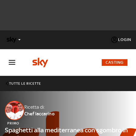
LOGIN
X
FACTOR
CASTING
MASTERCHEF
TUTTE LE RICETTE
PECHINO
EXPRESS
Ricetta di:
Chef Iaccarino
Cos’altro vedere:
PROGRAMMI SKY
PRIMO
Un mondo di offerte:
Spaghetti alla mediterranea con sgombro in
SKY.IT
NOW