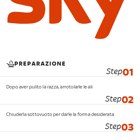
PREPARAZIONE
Step
01
Dopo aver pulito la razza, arrotolarle le ali
Step
02
Chiuderla sottovuoto per darle la forma desiderata
Step
03