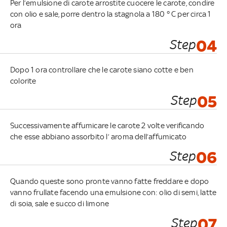
Per l’emulsione di carote arrostite cuocere le carote, condire
con olio e sale, porre dentro la stagnola a 180 ° C per circa 1
ora
Step
04
Dopo 1 ora controllare che le carote siano cotte e ben
colorite
Step
05
Successivamente affumicare le carote 2 volte verificando
che esse abbiano assorbito l’ aroma dell’affumicato
Step
06
Quando queste sono pronte vanno fatte freddare e dopo
vanno frullate facendo una emulsione con: olio di semi, latte
di soia, sale e succo di limone
Step
07