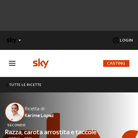
LOGIN
X
FACTOR
CASTING
MASTERCHEF
TUTTE LE RICETTE
PECHINO
EXPRESS
Ricetta di:
Karime Lopez
Cos’altro vedere:
PROGRAMMI SKY
SECONDO
Un mondo di offerte:
Razza, carota arrostita e taccole
SKY.IT
NOW