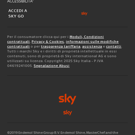
ACCESSIBILITA'
ACCEDI A
SKY GO
Per il consumatore clicca qui per i
Moduli, Condizioni
contrattuali
,
Privacy & Cookies
,
informazioni sulle modifiche
contrattuali
o per
trasparenza tariffaria
,
assistenza
e
contatti
.
Tutti i marchi Sky e i diritti di proprietà intellettuale in essi
contenuti, sono di proprietà di Sky international AG e sono
utilizzati su licenza. Copyright 2025 Sky Italia - P.IVA
04619241005.
Segnalazione Abusi
©2019 Endemol Shine Group B.V. Endemol Shine, MasterChef and the