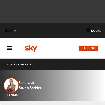
LOGIN
X
FACTOR
CASTING
MASTERCHEF
TUTTE LE RICETTE
PECHINO
EXPRESS
Ricetta di:
Bruno Barbieri
Cos’altro vedere:
PROGRAMMI SKY
SECONDO
Un mondo di offerte:
SKY.IT
NOW