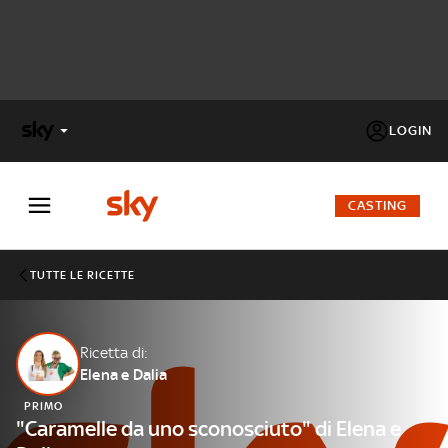
LOGIN
X
FACTOR
CASTING
MASTERCHEF
TUTTE LE RICETTE
PECHINO
EXPRESS
Ricetta di:
Elena e Dalia
Cos’altro vedere:
PROGRAMMI SKY
PRIMO
Un mondo di offerte:
"Caramelle da uno sconosciuto" di Elena e
SKY.IT
NOW