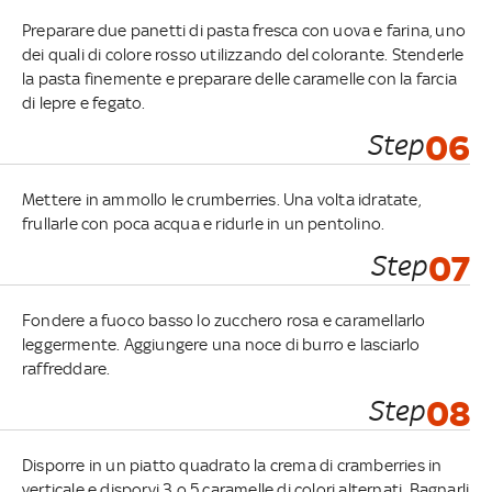
Preparare due panetti di pasta fresca con uova e farina, uno
dei quali di colore rosso utilizzando del colorante. Stenderle
la pasta finemente e preparare delle caramelle con la farcia
di lepre e fegato.
Step
06
Mettere in ammollo le crumberries. Una volta idratate,
frullarle con poca acqua e ridurle in un pentolino.
Step
07
Fondere a fuoco basso lo zucchero rosa e caramellarlo
leggermente. Aggiungere una noce di burro e lasciarlo
raffreddare.
Step
08
Disporre in un piatto quadrato la crema di cramberries in
verticale e disporvi 3 o 5 caramelle di colori alternati. Bagnarli