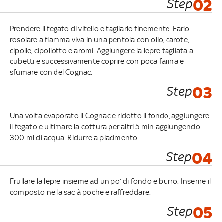
Step
02
Prendere il fegato di vitello e tagliarlo finemente. Farlo
rosolare a fiamma viva in una pentola con olio, carote,
cipolle, cipollotto e aromi. Aggiungere la lepre tagliata a
cubetti e successivamente coprire con poca farina e
sfumare con del Cognac.
Step
03
Una volta evaporato il Cognac e ridotto il fondo, aggiungere
il fegato e ultimare la cottura per altri 5 min aggiungendo
300 ml di acqua. Ridurre a piacimento.
Step
04
Frullare la lepre insieme ad un po’ di fondo e burro. Inserire il
composto nella sac à poche e raffreddare.
Step
05