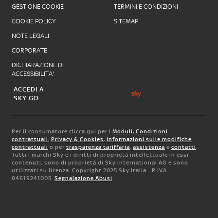
GESTIONE COOKIE
TERMINI E CONDIZIONI
COOKIE POLICY
SITEMAP
NOTE LEGALI
CORPORATE
DICHIARAZIONE DI
ACCESSIBILITA'
ACCEDI A
SKY GO
Per il consumatore clicca qui per i
Moduli, Condizioni
contrattuali
,
Privacy & Cookies
,
informazioni sulle modifiche
contrattuali
o per
trasparenza tariffaria
,
assistenza
e
contatti
.
Tutti i marchi Sky e i diritti di proprietà intellettuale in essi
contenuti, sono di proprietà di Sky international AG e sono
utilizzati su licenza. Copyright 2025 Sky Italia - P.IVA
04619241005.
Segnalazione Abusi