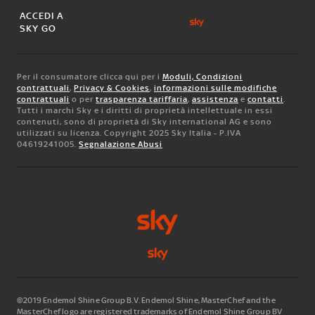
ACCEDI A
SKY GO
Per il consumatore clicca qui per i
Moduli, Condizioni
contrattuali
,
Privacy & Cookies
,
informazioni sulle modifiche
contrattuali
o per
trasparenza tariffaria
,
assistenza
e
contatti
.
Tutti i marchi Sky e i diritti di proprietà intellettuale in essi
contenuti, sono di proprietà di Sky international AG e sono
utilizzati su licenza. Copyright 2025 Sky Italia - P.IVA
04619241005.
Segnalazione Abusi
©2019 Endemol Shine Group B.V. Endemol Shine, MasterChef and the
MasterChef logo are registered trademarks of Endemol Shine Group BV