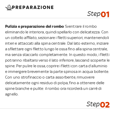
PREPARAZIONE
Step
01
Pulizia e preparazione del rombo
Sventrare il rombo
eliminando le interiora, quindi spellarlo con delicatezza. Con
un coltello affilato, sezionare i filetti superiori, mantenendoli
interi e attaccati alla spina centrale. Dal lato esterno, iniziare
a sfilettare ogni filetto lungo le ossa fino alla spina centrale,
ma senza staccarlo completamente. In questo modo, i filetti
potranno ribaltarsi verso il lato inferiore, lasciand scoperte le
spine. Per pulire le ossa, coprire i filetti con carta d’alluminio
e immergere brevemente la parte spinosa in acqua bollente.
Con uno strofinaccio o carta assorbente, rimuovere
delicatamente ogni residuo di polpa, fino a ottenere delle
spine bianche e pulite: il rombo ora ricorderà un carré di
agnello.
Step
02