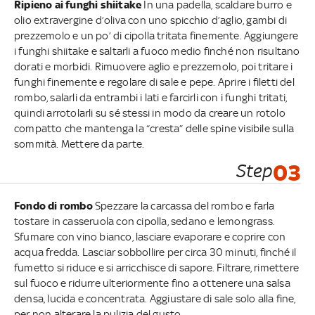
Ripieno ai funghi shiitake
In una padella, scaldare burro e
olio extravergine d’oliva con uno spicchio d’aglio, gambi di
prezzemolo e un po’ di cipolla tritata finemente. Aggiungere
i funghi shiitake e saltarli a fuoco medio finché non risultano
dorati e morbidi. Rimuovere aglio e prezzemolo, poi tritare i
funghi finemente e regolare di sale e pepe. Aprire i filetti del
rombo, salarli da entrambi i lati e farcirli con i funghi tritati,
quindi arrotolarli su sé stessi in modo da creare un rotolo
compatto che mantenga la “cresta” delle spine visibile sulla
sommità. Mettere da parte.
Step
03
Fondo di rombo
Spezzare la carcassa del rombo e farla
tostare in casseruola con cipolla, sedano e lemongrass.
Sfumare con vino bianco, lasciare evaporare e coprire con
acqua fredda. Lasciar sobbollire per circa 30 minuti, finché il
fumetto si riduce e si arricchisce di sapore. Filtrare, rimettere
sul fuoco e ridurre ulteriormente fino a ottenere una salsa
densa, lucida e concentrata. Aggiustare di sale solo alla fine,
per non alterare la pulizia del gusto.