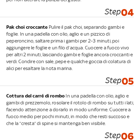
Step
04
Pak choi croccante
Pulire il pak choi, separando gambi e
foglie. In una padella con olio, aglio e un pizzico di
peperoncino, saltare prima i gambi per 2–3 minuti, poi
aggiungere le foglie e un filo d’acqua. Cuocere a fuoco vivo
per altri 2 minuti, lasciando gambi e foglie ancora croccanti e
verdi. Condire con sale, pepe e qualche goccia di colatura di
alici per esaltare la nota marina.
Step
05
Cottura del carré di rombo
In una padella con olio, aglio e
gambi di prezzemolo, rosolare il rotolo di rombo su tutti i lati,
facendo attenzione a dorarlo in modo uniforme. Cuocere a
fuoco medio per pochi minuti, in modo che resti succoso e
che la “cresta” di spine si mantenga ben visibile.
Step
06