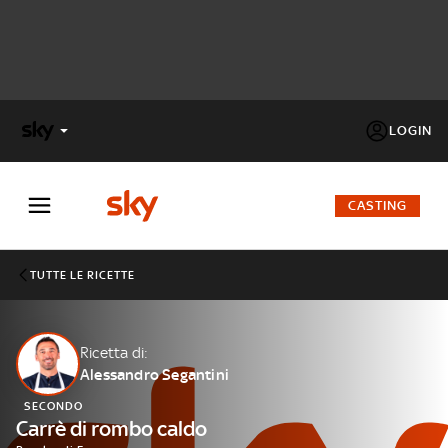
LOGIN
X
FACTOR
CASTING
MASTERCHEF
TUTTE LE RICETTE
PECHINO
EXPRESS
Ricetta di:
Alessandro Segantini
Cos’altro vedere:
PROGRAMMI SKY
SECONDO
Un mondo di offerte:
Carrè di rombo caldo
SKY.IT
NOW