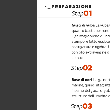
PREPARAZIONE
01
Step
Gusci di yuba
La yuba 
quanto basta per rende
Ogni foglio viene quind
stampo, e fatto essicca
asciugatura e rigidità. 
con olio extravergine di 
spinaci.
02
Step
Base di nori
L’alga nor
marine, quindi ritagliat
interno dei gusci di y
struttura dall’umidità d
03
Step