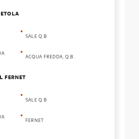
IETOLA
SALE Q.B
VA
ACQUA FREDDA, Q.B.
AL FERNET
SALE Q.B
VA
FERNET