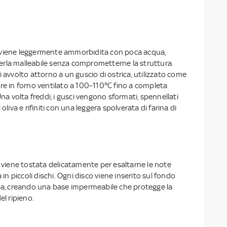
viene leggermente ammorbidita con poca acqua,
rla malleabile senza comprometterne la struttura.
i avvolto attorno a un guscio di ostrica, utilizzato come
re in forno ventilato a 100–110°C fino a completa
Una volta freddi, i gusci vengono sformati, spennellati
oliva e rifiniti con una leggera spolverata di farina di
i viene tostata delicatamente per esaltarne le note
a in piccoli dischi. Ogni disco viene inserito sul fondo
uba, creando una base impermeabile che protegge la
el ripieno.