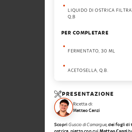
LIQUIDO DI OSTRICA FILTR
Q,B
PER COMPLETARE
FERMENTATO, 30 ML
ACETOSELLA, Q.B.
PRESENTAZIONE
Ricetta di:
Matteo Canzi
Scopri
Guscio di Camargue
, dei fogli d
ostrica, piatto con cui
Matteo Canzi
h