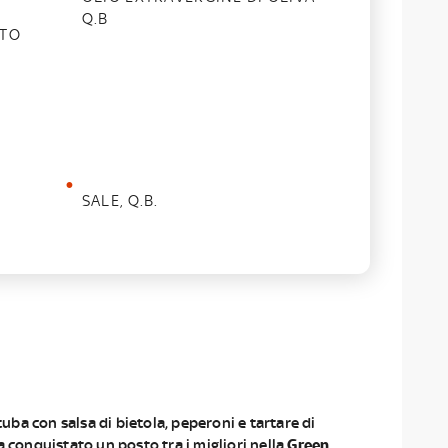
Q.B
ATO
SALE, Q.B.
i tuba con salsa di bietola, peperoni e tartare di
a conquistato un posto tra i migliori nella
Green