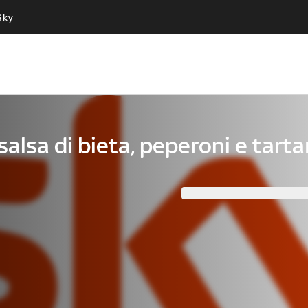
Sky
Cos’altro vedere:
Un mondo di offerte:
PROGRAMMI SKY
SKY.IT
NOW
PECHINO EXPRESS
alsa di bieta, peperoni e tartar