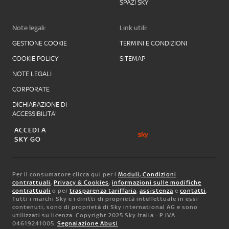
SPAZI SKY
Note legali:
Link utili:
GESTIONE COOKIE
TERMINI E CONDIZIONI
COOKIE POLICY
SITEMAP
NOTE LEGALI
CORPORATE
DICHIARAZIONE DI
ACCESSIBILITA'
ACCEDI A
SKY GO
Per il consumatore clicca qui per i
Moduli, Condizioni
contrattuali
,
Privacy & Cookies
,
informazioni sulle modifiche
contrattuali
o per
trasparenza tariffaria
,
assistenza
e
contatti
.
Tutti i marchi Sky e i diritti di proprietà intellettuale in essi
contenuti, sono di proprietà di Sky international AG e sono
utilizzati su licenza. Copyright 2025 Sky Italia - P.IVA
04619241005.
Segnalazione Abusi