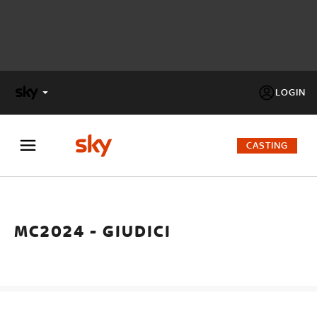
LOGIN
X
FACTOR
CASTING
MASTERCHEF
MC2024 - GIUDICI
PECHINO
EXPRESS
Cos’altro vedere:
PROGRAMMI SKY
Un mondo di offerte:
SKY.IT
NOW