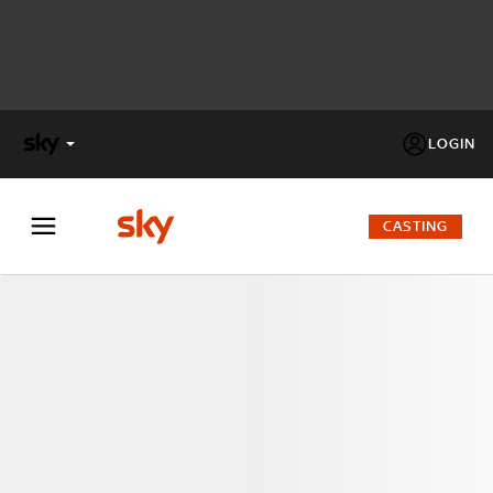
LOGIN
X
FACTOR
CASTING
MASTERCHEF
PECHINO
EXPRESS
Cos’altro vedere:
PROGRAMMI SKY
Un mondo di offerte:
SKY.IT
NOW