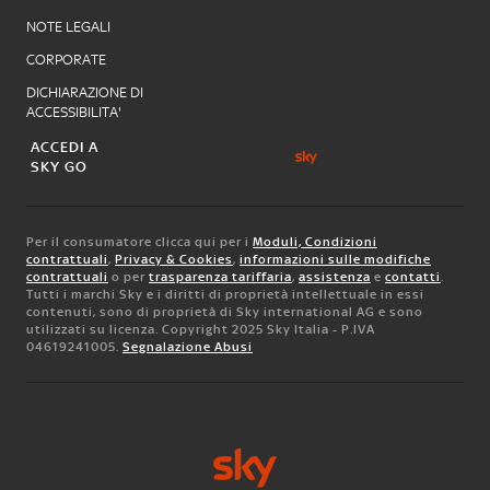
NOTE LEGALI
CORPORATE
DICHIARAZIONE DI
ACCESSIBILITA'
ACCEDI A
SKY GO
Per il consumatore clicca qui per i
Moduli, Condizioni
contrattuali
,
Privacy & Cookies
,
informazioni sulle modifiche
contrattuali
o per
trasparenza tariffaria
,
assistenza
e
contatti
.
Tutti i marchi Sky e i diritti di proprietà intellettuale in essi
contenuti, sono di proprietà di Sky international AG e sono
utilizzati su licenza. Copyright 2025 Sky Italia - P.IVA
04619241005.
Segnalazione Abusi