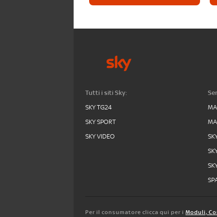
Tutti i siti Sky:
Ser
SKY TG24
MA
SKY SPORT
MA
SKY VIDEO
SK
SK
SK
SPA
Per il consumatore clicca qui per i
Moduli, Co