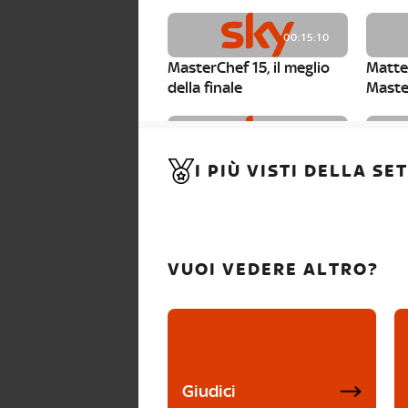
00:15:10
MasterChef 15, il meglio
Matte
della finale
Maste
00:01:15
I PIÙ VISTI DELLA S
MasterChef 15, Carlotta è
Maste
la seconda finalista
Canzi 
VUOI VEDERE ALTRO?
Giudici