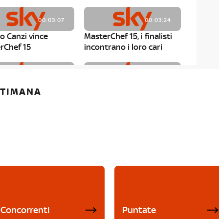
00:03:07
00:03:24
o Canzi vince
MasterChef 15, i finalisti
rChef 15
incontrano i loro cari
00:01:13
00:03:43
ETTIMANA
rChef 15, Matteo
MasterChef 15, Chef
è il primo finalista
Niederkofler ospite alla
Mystery Box
Concorrenti
Puntate