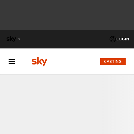
LOGIN
X
FACTOR
CASTING
MASTERCHEF
PECHINO
EXPRESS
Cos’altro vedere:
PROGRAMMI SKY
Un mondo di offerte:
SKY.IT
NOW