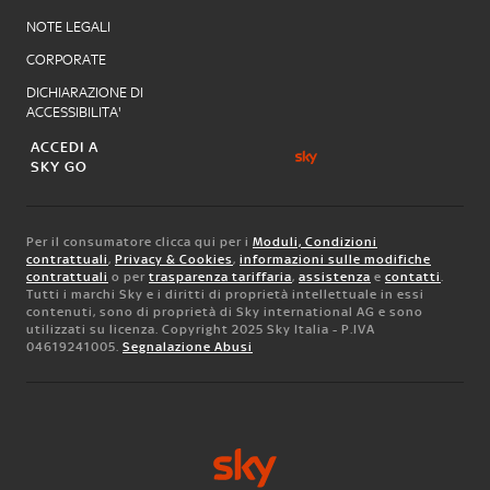
NOTE LEGALI
CORPORATE
DICHIARAZIONE DI
ACCESSIBILITA'
ACCEDI A
SKY GO
Per il consumatore clicca qui per i
Moduli, Condizioni
contrattuali
,
Privacy & Cookies
,
informazioni sulle modifiche
contrattuali
o per
trasparenza tariffaria
,
assistenza
e
contatti
.
Tutti i marchi Sky e i diritti di proprietà intellettuale in essi
contenuti, sono di proprietà di Sky international AG e sono
utilizzati su licenza. Copyright 2025 Sky Italia - P.IVA
04619241005.
Segnalazione Abusi