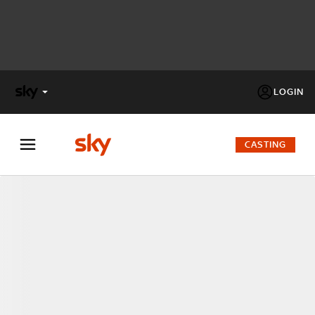
LOGIN
X
FACTOR
CASTING
MASTERCHEF
PECHINO
EXPRESS
Cos’altro vedere:
PROGRAMMI SKY
Un mondo di offerte:
SKY.IT
NOW