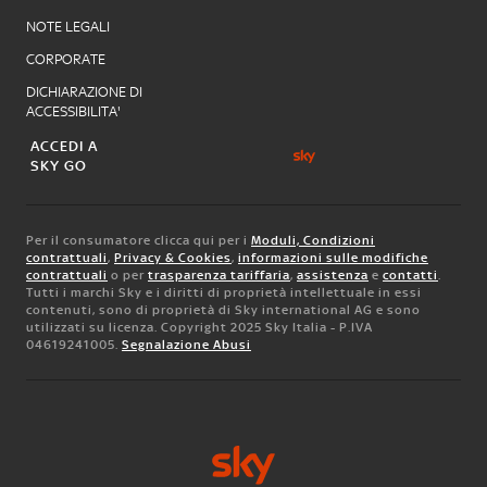
NOTE LEGALI
CORPORATE
DICHIARAZIONE DI
ACCESSIBILITA'
ACCEDI A
SKY GO
Per il consumatore clicca qui per i
Moduli, Condizioni
contrattuali
,
Privacy & Cookies
,
informazioni sulle modifiche
contrattuali
o per
trasparenza tariffaria
,
assistenza
e
contatti
.
Tutti i marchi Sky e i diritti di proprietà intellettuale in essi
contenuti, sono di proprietà di Sky international AG e sono
utilizzati su licenza. Copyright 2025 Sky Italia - P.IVA
04619241005.
Segnalazione Abusi