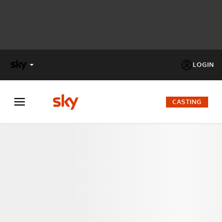
LOGIN
X
FACTOR
CASTING
MASTERCHEF
PECHINO
EXPRESS
Cos’altro vedere:
PROGRAMMI SKY
Un mondo di offerte:
SKY.IT
NOW