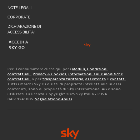
NOTE LEGALI
CORPORATE
DICHIARAZIONE DI
ACCESSIBILITA'
ACCEDI A
SKY GO
Per il consumatore clicca qui per i
Moduli, Condizioni
contrattuali
,
Privacy & Cookies
,
informazioni sulle modifiche
contrattuali
o per
trasparenza tariffaria
,
assistenza
e
contatti
.
Tutti i marchi Sky e i diritti di proprietà intellettuale in essi
contenuti, sono di proprietà di Sky international AG e sono
utilizzati su licenza. Copyright 2025 Sky Italia - P.IVA
04619241005.
Segnalazione Abusi