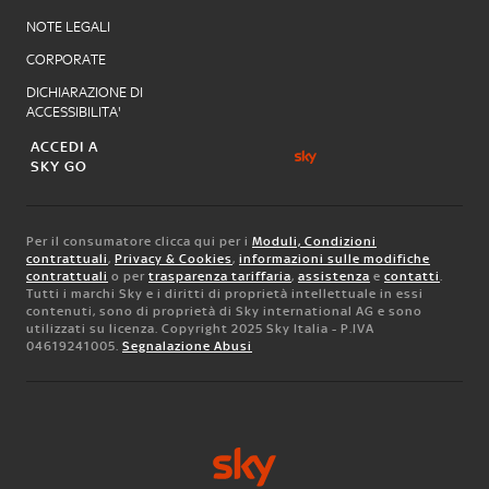
NOTE LEGALI
CORPORATE
DICHIARAZIONE DI
ACCESSIBILITA'
ACCEDI A
SKY GO
Per il consumatore clicca qui per i
Moduli, Condizioni
contrattuali
,
Privacy & Cookies
,
informazioni sulle modifiche
contrattuali
o per
trasparenza tariffaria
,
assistenza
e
contatti
.
Tutti i marchi Sky e i diritti di proprietà intellettuale in essi
contenuti, sono di proprietà di Sky international AG e sono
utilizzati su licenza. Copyright 2025 Sky Italia - P.IVA
04619241005.
Segnalazione Abusi