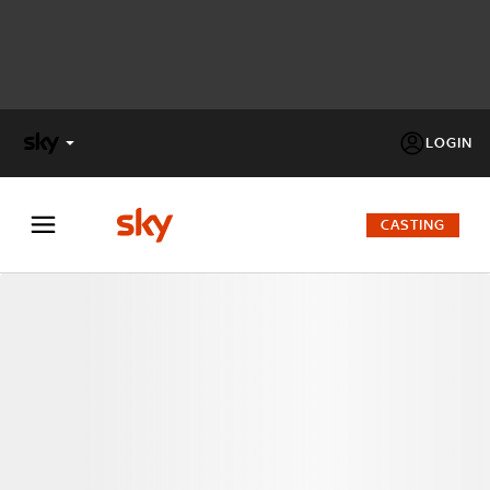
LOGIN
X
FACTOR
CASTING
MASTERCHEF
PECHINO
EXPRESS
Cos’altro vedere:
PROGRAMMI SKY
Un mondo di offerte:
SKY.IT
NOW