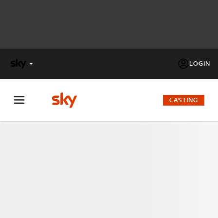
LOGIN
X
FACTOR
CASTING
MASTERCHEF
PECHINO
EXPRESS
Cos’altro vedere:
PROGRAMMI SKY
Un mondo di offerte:
SKY.IT
NOW