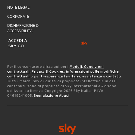
NOTE LEGALI
CORPORATE
DICHIARAZIONE DI
ACCESSIBILITA'
ACCEDI A
SKY GO
Per il consumatore clicca qui per i
Moduli, Condizioni
contrattuali
,
Privacy & Cookies
,
informazioni sulle modifiche
contrattuali
o per
trasparenza tariffaria
,
assistenza
e
contatti
.
Tutti i marchi Sky e i diritti di proprietà intellettuale in essi
contenuti, sono di proprietà di Sky international AG e sono
utilizzati su licenza. Copyright 2025 Sky Italia - P.IVA
04619241005.
Segnalazione Abusi